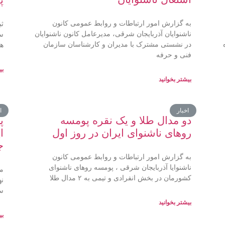
به گزارش امور ارتباطات و روابط عمومی کانون
ثب
ناشنوایان آذربایجان شرقی، مدیرعامل کانون ناشنوایان
در نشستی مشترک با مدیران و کارشناسان سازمان
ها
فنی و حرفه
بی
بیشتر بخوانید
اخبار
ا
دو مدال طلا و یک نقره پومسه
پ
روهای ناشنوای ایران در روز اول
ا
ج
به گزارش امور ارتباطات و روابط عمومی کانون
ناشنوایا آذربایجان شرقی ، پومسه روهای ناشنوای
مح
کشورمان در بخش انفرادی و تیمی به ۲ مدال طلا
ساز
بیشتر بخوانید
بی