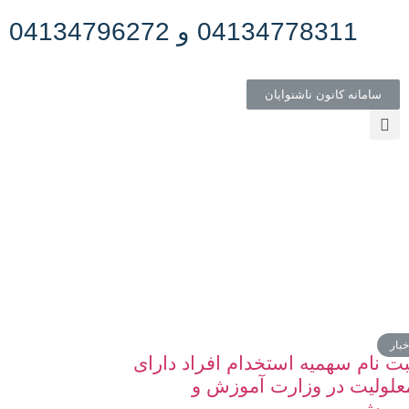
04134778311 و 04134796272
سامانه کانون ناشنوایان
خبار
بت نام سهمیه استخدام افراد دارای
علولیت در وزارت آموزش و
رورش