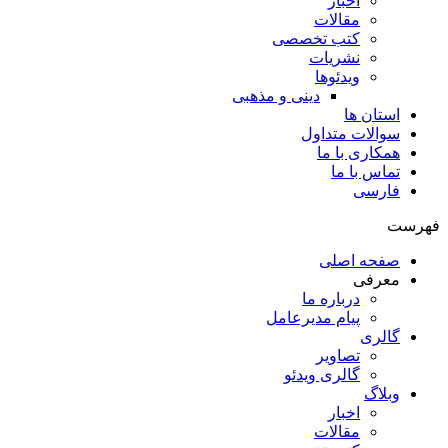
اخبار
مقالات
کتب تخصصی
نشریات
ویدئوها
دینی و مذهبی
استان ها
سوالات متداول
همکاری با ما
تماس با ما
فارسی
فهرست
صفحه اصلی
معرفی
درباره ما
پیام مدیرعامل
گالری
تصاویر
گالری ویدئو
وبلاگ
اخبار
مقالات