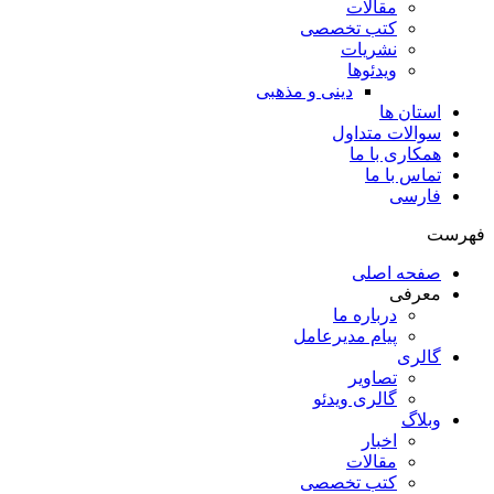
مقالات
کتب تخصصی
نشریات
ویدئوها
دینی و مذهبی
استان ها
سوالات متداول
همکاری با ما
تماس با ما
فارسی
فهرست
صفحه اصلی
معرفی
درباره ما
پیام مدیرعامل
گالری
تصاویر
گالری ویدئو
وبلاگ
اخبار
مقالات
کتب تخصصی