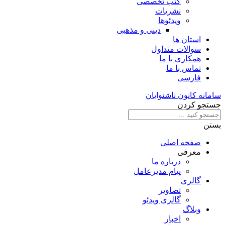
کتب تخصصی
نشریات
ویدئوها
دینی و مذهبی
استان ها
سوالات متداول
همکاری با ما
تماس با ما
فارسی
سامانه کانون ناشنوایان
جستجو کردن
بستن
صفحه اصلی
معرفی
درباره ما
پیام مدیرعامل
گالری
تصاویر
گالری ویدئو
وبلاگ
اخبار