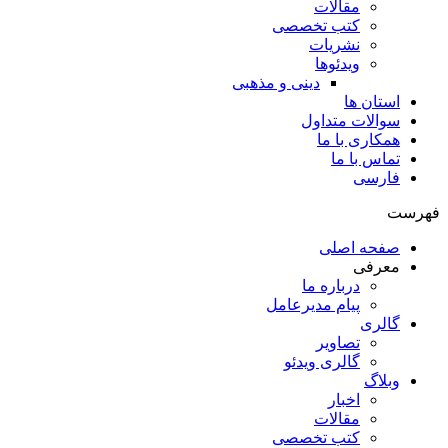
مقالات
کتب تخصصی
نشریات
ویدئوها
دینی و مذهبی
استان ها
سوالات متداول
همکاری با ما
تماس با ما
فارسی
فهرست
صفحه اصلی
معرفی
درباره ما
پیام مدیرعامل
گالری
تصاویر
گالری ویدئو
وبلاگ
اخبار
مقالات
کتب تخصصی