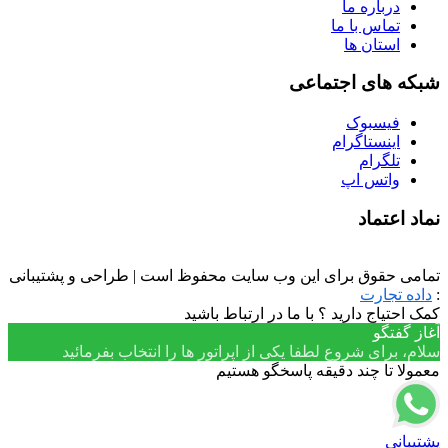
درباره ما
تماس با ما
استان ها
شبکه های اجتماعی
فیسبوک
اینستاگرام
تلگرام
واتس اپ
نماد اعتماد
تمامی حقوق برای این وب سایت محفوظ است | طراحی و پشتیبانی
:
داده تجارت
کمک احتیاج دارید ؟ با ما در ارتباط باشید
آغاز گفتگو
سلام، برای شروع لطفا یکی از اپراتور ها را انتخاب بفرمائید
معمولا تا چند دقیقه پاسخگو هستیم
پشتیبانی