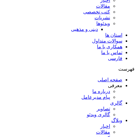
اخبار
مقالات
کتب تخصصی
نشریات
ویدئوها
دینی و مذهبی
استان ها
سوالات متداول
همکاری با ما
تماس با ما
فارسی
فهرست
صفحه اصلی
معرفی
درباره ما
پیام مدیرعامل
گالری
تصاویر
گالری ویدئو
وبلاگ
اخبار
مقالات