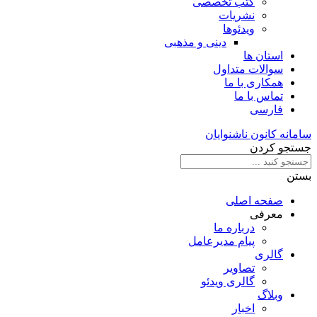
کتب تخصصی
نشریات
ویدئوها
دینی و مذهبی
استان ها
سوالات متداول
همکاری با ما
تماس با ما
فارسی
سامانه کانون ناشنوایان
جستجو کردن
بستن
صفحه اصلی
معرفی
درباره ما
پیام مدیرعامل
گالری
تصاویر
گالری ویدئو
وبلاگ
اخبار