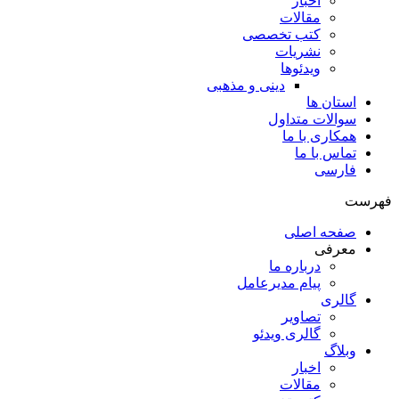
اخبار
مقالات
کتب تخصصی
نشریات
ویدئوها
دینی و مذهبی
استان ها
سوالات متداول
همکاری با ما
تماس با ما
فارسی
فهرست
صفحه اصلی
معرفی
درباره ما
پیام مدیرعامل
گالری
تصاویر
گالری ویدئو
وبلاگ
اخبار
مقالات