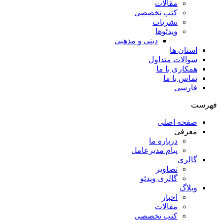
مقالات
کتب تخصصی
نشریات
ویدئوها
دینی و مذهبی
استان ها
سوالات متداول
همکاری با ما
تماس با ما
فارسی
فهرست
صفحه اصلی
معرفی
درباره ما
پیام مدیرعامل
گالری
تصاویر
گالری ویدئو
وبلاگ
اخبار
مقالات
کتب تخصصی