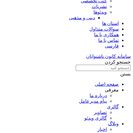
کتب تخصصی
نشریات
ویدئوها
دینی و مذهبی
استان ها
سوالات متداول
همکاری با ما
تماس با ما
فارسی
سامانه کانون ناشنوایان
جستجو کردن
بستن
صفحه اصلی
معرفی
درباره ما
پیام مدیرعامل
گالری
تصاویر
گالری ویدئو
وبلاگ
اخبار