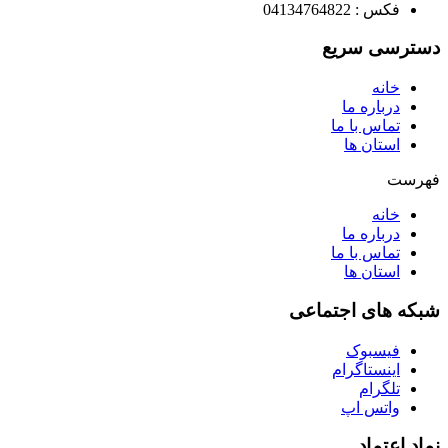
فکس : 04134764822
دسترسی سریع
خانه
درباره ما
تماس با ما
استان ها
فهرست
خانه
درباره ما
تماس با ما
استان ها
شبکه های اجتماعی
فیسبوک
اینستاگرام
تلگرام
واتس اپ
نماد اعتماد