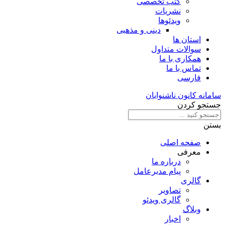
کتب تخصصی
نشریات
ویدئوها
دینی و مذهبی
استان ها
سوالات متداول
همکاری با ما
تماس با ما
فارسی
سامانه کانون ناشنوایان
جستجو کردن
بستن
صفحه اصلی
معرفی
درباره ما
پیام مدیرعامل
گالری
تصاویر
گالری ویدئو
وبلاگ
اخبار