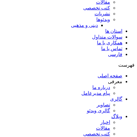
مقالات
کتب تخصصی
نشریات
ویدئوها
دینی و مذهبی
استان ها
سوالات متداول
همکاری با ما
تماس با ما
فارسی
فهرست
صفحه اصلی
معرفی
درباره ما
پیام مدیرعامل
گالری
تصاویر
گالری ویدئو
وبلاگ
اخبار
مقالات
کتب تخصصی