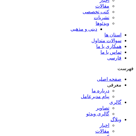
اخبار
مقالات
کتب تخصصی
نشریات
ویدئوها
دینی و مذهبی
استان ها
سوالات متداول
همکاری با ما
تماس با ما
فارسی
فهرست
صفحه اصلی
معرفی
درباره ما
پیام مدیرعامل
گالری
تصاویر
گالری ویدئو
وبلاگ
اخبار
مقالات