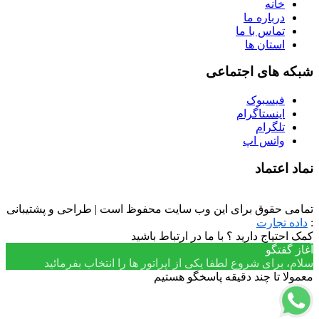
خانه
درباره ما
تماس با ما
استان ها
شبکه های اجتماعی
فیسبوک
اینستاگرام
تلگرام
واتس اپ
نماد اعتماد
تمامی حقوق برای این وب سایت محفوظ است | طراحی و پشتیبانی
:
داده تجارت
کمک احتیاج دارید ؟ با ما در ارتباط باشید
آغاز گفتگو
سلام، برای شروع لطفا یکی از اپراتور ها را انتخاب بفرمائید
معمولا تا چند دقیقه پاسخگو هستیم