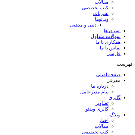
مقالات
کتب تخصصی
نشریات
ویدئوها
دینی و مذهبی
استان ها
سوالات متداول
همکاری با ما
تماس با ما
فارسی
فهرست
صفحه اصلی
معرفی
درباره ما
پیام مدیرعامل
گالری
تصاویر
گالری ویدئو
وبلاگ
اخبار
مقالات
کتب تخصصی