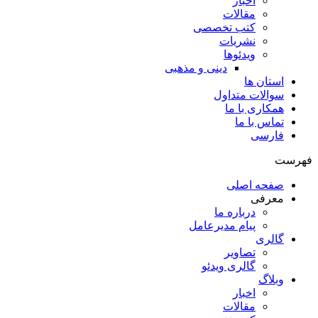
اخبار
مقالات
کتب تخصصی
نشریات
ویدئوها
دینی و مذهبی
استان ها
سوالات متداول
همکاری با ما
تماس با ما
فارسی
فهرست
صفحه اصلی
معرفی
درباره ما
پیام مدیرعامل
گالری
تصاویر
گالری ویدئو
وبلاگ
اخبار
مقالات