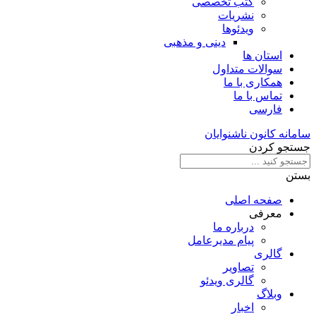
کتب تخصصی
نشریات
ویدئوها
دینی و مذهبی
استان ها
سوالات متداول
همکاری با ما
تماس با ما
فارسی
سامانه کانون ناشنوایان
جستجو کردن
بستن
صفحه اصلی
معرفی
درباره ما
پیام مدیرعامل
گالری
تصاویر
گالری ویدئو
وبلاگ
اخبار