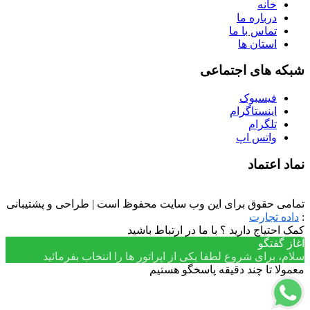
خانه
درباره ما
تماس با ما
استان ها
شبکه های اجتماعی
فیسبوک
اینستاگرام
تلگرام
واتس اپ
نماد اعتماد
تمامی حقوق برای این وب سایت محفوظ است | طراحی و پشتیبانی
:
داده تجارت
کمک احتیاج دارید ؟ با ما در ارتباط باشید
آغاز گفتگو
سلام، برای شروع لطفا یکی از اپراتور ها را انتخاب بفرمائید
معمولا تا چند دقیقه پاسخگو هستیم