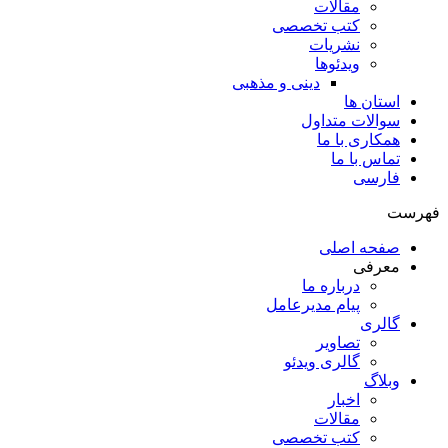
مقالات
کتب تخصصی
نشریات
ویدئوها
دینی و مذهبی
استان ها
سوالات متداول
همکاری با ما
تماس با ما
فارسی
فهرست
صفحه اصلی
معرفی
درباره ما
پیام مدیرعامل
گالری
تصاویر
گالری ویدئو
وبلاگ
اخبار
مقالات
کتب تخصصی