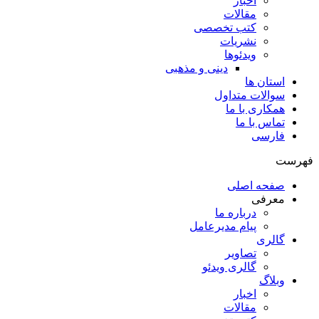
اخبار
مقالات
کتب تخصصی
نشریات
ویدئوها
دینی و مذهبی
استان ها
سوالات متداول
همکاری با ما
تماس با ما
فارسی
فهرست
صفحه اصلی
معرفی
درباره ما
پیام مدیرعامل
گالری
تصاویر
گالری ویدئو
وبلاگ
اخبار
مقالات