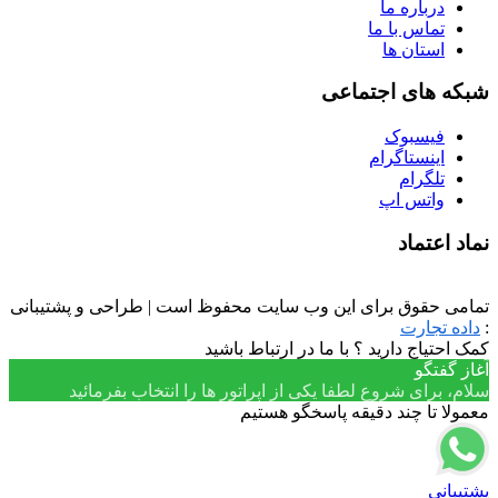
درباره ما
تماس با ما
استان ها
شبکه های اجتماعی
فیسبوک
اینستاگرام
تلگرام
واتس اپ
نماد اعتماد
تمامی حقوق برای این وب سایت محفوظ است | طراحی و پشتیبانی
:
داده تجارت
کمک احتیاج دارید ؟ با ما در ارتباط باشید
آغاز گفتگو
سلام، برای شروع لطفا یکی از اپراتور ها را انتخاب بفرمائید
معمولا تا چند دقیقه پاسخگو هستیم
پشتیبانی