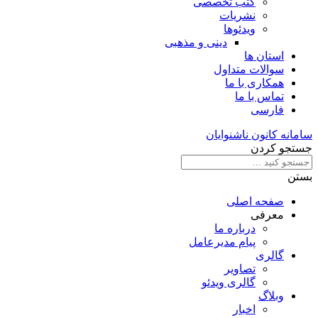
کتب تخصصی
نشریات
ویدئوها
دینی و مذهبی
استان ها
سوالات متداول
همکاری با ما
تماس با ما
فارسی
سامانه کانون ناشنوایان
جستجو کردن
بستن
صفحه اصلی
معرفی
درباره ما
پیام مدیرعامل
گالری
تصاویر
گالری ویدئو
وبلاگ
اخبار