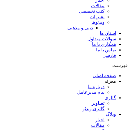
اخبار
مقالات
کتب تخصصی
نشریات
ویدئوها
دینی و مذهبی
استان ها
سوالات متداول
همکاری با ما
تماس با ما
فارسی
فهرست
صفحه اصلی
معرفی
درباره ما
پیام مدیرعامل
گالری
تصاویر
گالری ویدئو
وبلاگ
اخبار
مقالات