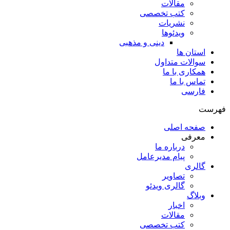
مقالات
کتب تخصصی
نشریات
ویدئوها
دینی و مذهبی
استان ها
سوالات متداول
همکاری با ما
تماس با ما
فارسی
فهرست
صفحه اصلی
معرفی
درباره ما
پیام مدیرعامل
گالری
تصاویر
گالری ویدئو
وبلاگ
اخبار
مقالات
کتب تخصصی