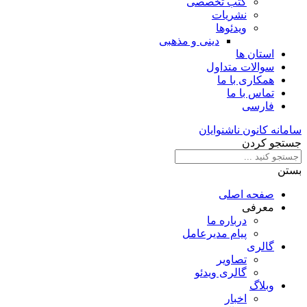
کتب تخصصی
نشریات
ویدئوها
دینی و مذهبی
استان ها
سوالات متداول
همکاری با ما
تماس با ما
فارسی
سامانه کانون ناشنوایان
جستجو کردن
بستن
صفحه اصلی
معرفی
درباره ما
پیام مدیرعامل
گالری
تصاویر
گالری ویدئو
وبلاگ
اخبار