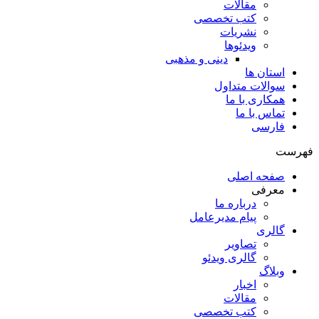
مقالات
کتب تخصصی
نشریات
ویدئوها
دینی و مذهبی
استان ها
سوالات متداول
همکاری با ما
تماس با ما
فارسی
فهرست
صفحه اصلی
معرفی
درباره ما
پیام مدیرعامل
گالری
تصاویر
گالری ویدئو
وبلاگ
اخبار
مقالات
کتب تخصصی