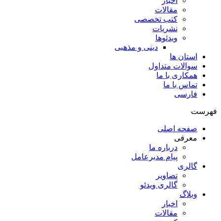
اخبار
مقالات
کتب تخصصی
نشریات
ویدئوها
دینی و مذهبی
استان ها
سوالات متداول
همکاری با ما
تماس با ما
فارسی
فهرست
صفحه اصلی
معرفی
درباره ما
پیام مدیرعامل
گالری
تصاویر
گالری ویدئو
وبلاگ
اخبار
مقالات