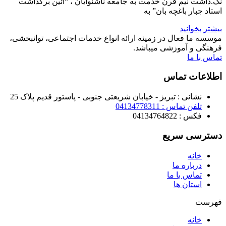
نک.داشت نیم قرن خدمت به جامعه ناشنوایان ، “آئین برگداشت
استاد جبار باغچه بان” به
بیشتر بخوانید
موسسه ما فعال در زمینه ارائه انواع خدمات اجتماعی، توانبخشی،
فرهنگی و آموزشی میباشد.
تماس با ما
اطلاعات تماس
نشانی : تبریز - خیابان شریعتی جنوبی - پاستور قدیم پلاک 25
تلفن تماس : 04134778311
فکس : 04134764822
دسترسی سریع
خانه
درباره ما
تماس با ما
استان ها
فهرست
خانه