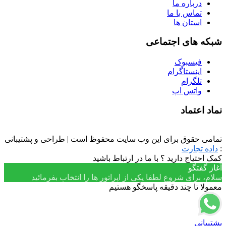
درباره ما
تماس با ما
استان ها
شبکه های اجتماعی
فیسبوک
اینستاگرام
تلگرام
واتس اپ
نماد اعتماد
تمامی حقوق برای این وب سایت محفوظ است | طراحی و پشتیبانی
:
داده تجارت
کمک احتیاج دارید ؟ با ما در ارتباط باشید
آغاز گفتگو
سلام، برای شروع لطفا یکی از اپراتور ها را انتخاب بفرمائید
معمولا تا چند دقیقه پاسخگو هستیم
پشتیبانی