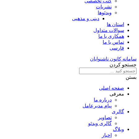
کتب تخصصی
نشریات
ویدئوها
دینی و مذهبی
استان ها
سوالات متداول
همکاری با ما
تماس با ما
فارسی
سامانه کانون ناشنوایان
جستجو کردن
بستن
صفحه اصلی
معرفی
درباره ما
پیام مدیرعامل
گالری
تصاویر
گالری ویدئو
وبلاگ
اخبار