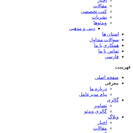
اخبار
مقالات
کتب تخصصی
نشریات
ویدئوها
دینی و مذهبی
استان ها
سوالات متداول
همکاری با ما
تماس با ما
فارسی
فهرست
صفحه اصلی
معرفی
درباره ما
پیام مدیرعامل
گالری
تصاویر
گالری ویدئو
وبلاگ
اخبار
مقالات