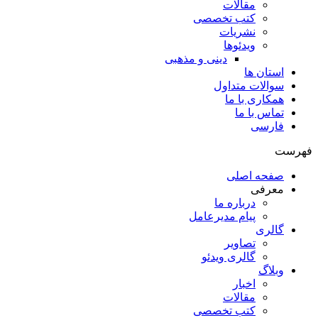
مقالات
کتب تخصصی
نشریات
ویدئوها
دینی و مذهبی
استان ها
سوالات متداول
همکاری با ما
تماس با ما
فارسی
فهرست
صفحه اصلی
معرفی
درباره ما
پیام مدیرعامل
گالری
تصاویر
گالری ویدئو
وبلاگ
اخبار
مقالات
کتب تخصصی