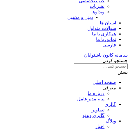
کتب تخصصی
نشریات
ویدئوها
دینی و مذهبی
استان ها
سوالات متداول
همکاری با ما
تماس با ما
فارسی
سامانه کانون ناشنوایان
جستجو کردن
بستن
صفحه اصلی
معرفی
درباره ما
پیام مدیرعامل
گالری
تصاویر
گالری ویدئو
وبلاگ
اخبار