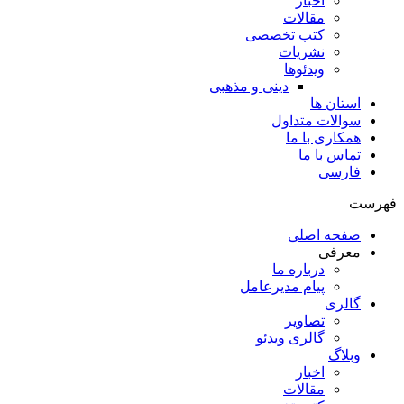
اخبار
مقالات
کتب تخصصی
نشریات
ویدئوها
دینی و مذهبی
استان ها
سوالات متداول
همکاری با ما
تماس با ما
فارسی
فهرست
صفحه اصلی
معرفی
درباره ما
پیام مدیرعامل
گالری
تصاویر
گالری ویدئو
وبلاگ
اخبار
مقالات