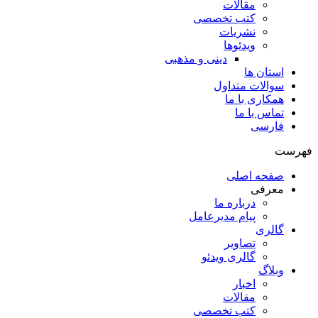
مقالات
کتب تخصصی
نشریات
ویدئوها
دینی و مذهبی
استان ها
سوالات متداول
همکاری با ما
تماس با ما
فارسی
فهرست
صفحه اصلی
معرفی
درباره ما
پیام مدیرعامل
گالری
تصاویر
گالری ویدئو
وبلاگ
اخبار
مقالات
کتب تخصصی