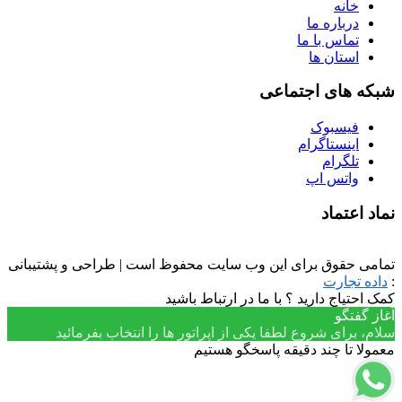
خانه
درباره ما
تماس با ما
استان ها
شبکه های اجتماعی
فیسبوک
اینستاگرام
تلگرام
واتس اپ
نماد اعتماد
تمامی حقوق برای این وب سایت محفوظ است | طراحی و پشتیبانی
:
داده تجارت
کمک احتیاج دارید ؟ با ما در ارتباط باشید
آغاز گفتگو
سلام، برای شروع لطفا یکی از اپراتور ها را انتخاب بفرمائید
معمولا تا چند دقیقه پاسخگو هستیم