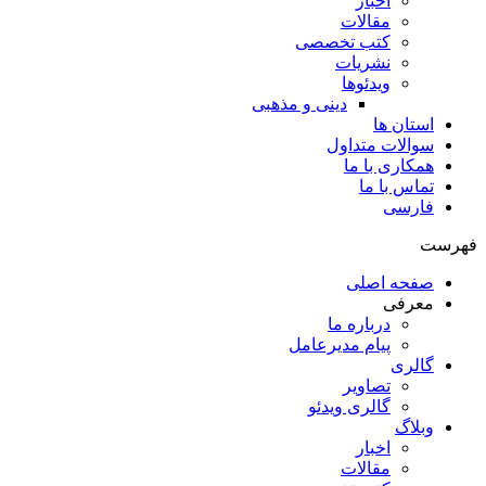
اخبار
مقالات
کتب تخصصی
نشریات
ویدئوها
دینی و مذهبی
استان ها
سوالات متداول
همکاری با ما
تماس با ما
فارسی
فهرست
صفحه اصلی
معرفی
درباره ما
پیام مدیرعامل
گالری
تصاویر
گالری ویدئو
وبلاگ
اخبار
مقالات