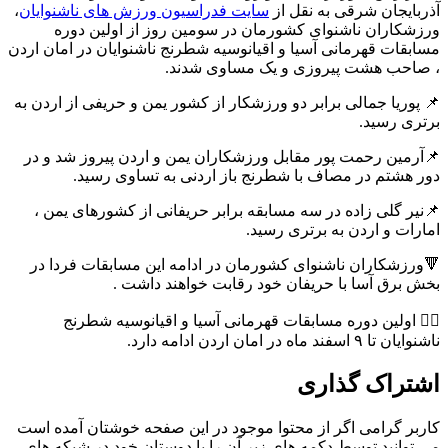
آذربایجان شرقی به نقل از
سایت فدراسیون ورزش های ناشنوایان
،
ورزشکاران ناشنوای کشورمان در سومین روز از اولین دوره
مسابقات قهرمانی آسیا و اقیانوسیه شطرنج ناشنوایان در امان اردن
، صاحب هشت پیروزی و یک مساوی شدند‌.
📌 پوریا جمالی برابر دو ورزشکار از کشور یمن و حریفی از اردن به
برتری رسید.
📌آرمین رحمت پور مقابل ورزشکاران یمن و اردن پیروز شد و در
دور هشتم در مصاف با شطرنج باز اردنی به تساوی رسید.
📌نیر گلی زاده در سه مسابقه برابر حریفانی از کشورهای یمن ،
امارات و اردن به برتری رسید‌.
🔻ورزشکاران ناشنوای کشورمان در ادامه‌ این مسابقات فردا در
بخش برق آسا با حریفان خود رقابت خواهند داشت‌ .
👈🏻 اولین دوره مسابقات قهرمانی آسیا و اقیانوسیه شطرنج
ناشنوایان تا ۹ اسفند ماه در امان اردن ادامه دارد.
اشتراک گذاری
کاربر گرامی اگر از محتوا موجود در این صفحه خوشتان آمده است
می توانید توسط دکمه های زیر آن را با دوستان خود در شبکه های