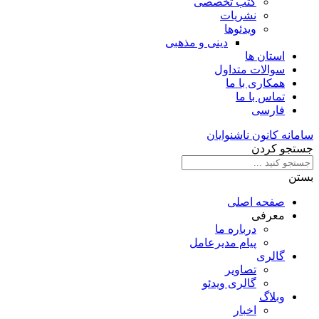
کتب تخصصی
نشریات
ویدئوها
دینی و مذهبی
استان ها
سوالات متداول
همکاری با ما
تماس با ما
فارسی
سامانه کانون ناشنوایان
جستجو کردن
بستن
صفحه اصلی
معرفی
درباره ما
پیام مدیرعامل
گالری
تصاویر
گالری ویدئو
وبلاگ
اخبار