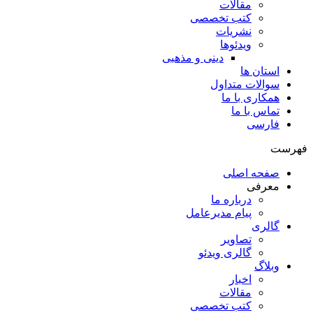
مقالات
کتب تخصصی
نشریات
ویدئوها
دینی و مذهبی
استان ها
سوالات متداول
همکاری با ما
تماس با ما
فارسی
فهرست
صفحه اصلی
معرفی
درباره ما
پیام مدیرعامل
گالری
تصاویر
گالری ویدئو
وبلاگ
اخبار
مقالات
کتب تخصصی