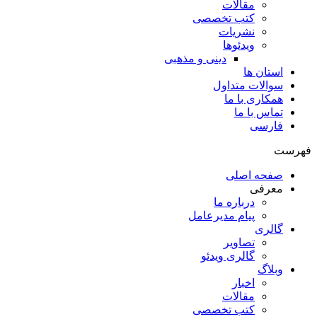
مقالات
کتب تخصصی
نشریات
ویدئوها
دینی و مذهبی
استان ها
سوالات متداول
همکاری با ما
تماس با ما
فارسی
فهرست
صفحه اصلی
معرفی
درباره ما
پیام مدیرعامل
گالری
تصاویر
گالری ویدئو
وبلاگ
اخبار
مقالات
کتب تخصصی