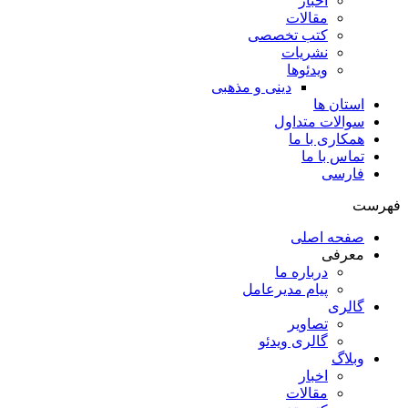
اخبار
مقالات
کتب تخصصی
نشریات
ویدئوها
دینی و مذهبی
استان ها
سوالات متداول
همکاری با ما
تماس با ما
فارسی
فهرست
صفحه اصلی
معرفی
درباره ما
پیام مدیرعامل
گالری
تصاویر
گالری ویدئو
وبلاگ
اخبار
مقالات