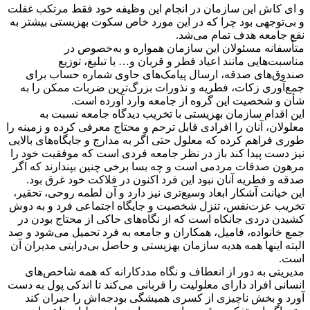
و ای کاش این سازمان در انجام این وظیفه خود فقط مرتکب غفلت
و بی‌توجهی بود چرا که در این مورد خاص سکوت بهزیستی بیشتر به
نفع جامعه هدف تمام می‌شد.
متأسفانه مسئولان این سازمان همواره و به‌خصوص در
مناسبت‌هایی مانند اعیاد فطر و قربان و… با تبلیغ، توزیع
صندوق‌های صدقه، ارسال پیامک‌های حاوی شماره حساب برای
جمع‌آوری زکات، فطریه و نذورات بزرگ‌ترین ضربات ممکن را به
شأن و شخصیت این گروه از جامعه وارد آورده است.
این اقدام سازمان بهزیستی با تخریب دیدگاه جامعه نسبت به
معلولان، آنان را افرادی قابل ترحم و محتاج معرفی کرده و زمینه‌ را
طوری فراهم کرده که معلول حتی اگر به مدارج و جایگاه‌های بالایی
نیز دست پیدا کند باز در نظر جامعه فردی است که موفقیت خود را
مرهون صدقات مردمی است و چه بسا برخی چنین بپندارند که اگر
صدقه و فطریه آنان نبود این فرد اکنون در فلاکت خود غرق بود.
این خیانت آشکار ابعاد وسیع‌تری نیز دارد و آن لطمه روحی، تحقیر،
تخریب عزت‌نفس، تنزل شخصیت و جایگاه اجتماعی فرد و به دوش
کشیدن دردی جانکاه است که از نگاه‌های حاکی از محتاج بودن در
جمع خانواده، فامیل، همکاران و جامعه به فرد تحمیل می‌شود و صد
البته اینها همه هدیه سازمان بهزیستی و حاصل بی‌درایتی مدیران آن
است.
مدیریتی به ‌دور از ‌انعطاف و نگاه مددکارانه که همه شاخص‌های
انسانی افراد دارای معلولیت را قربانی می‌کند تا اندکی پول به دست
آورد و بخش ناچیزی از کسری همیشگی‌ بودجه‌اش را جبران کند