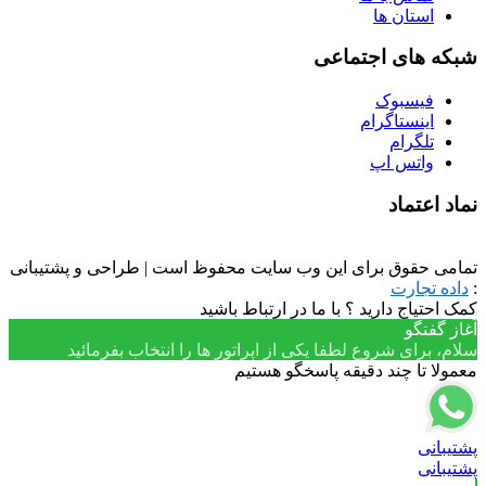
استان ها
شبکه های اجتماعی
فیسبوک
اینستاگرام
تلگرام
واتس اپ
نماد اعتماد
تمامی حقوق برای این وب سایت محفوظ است | طراحی و پشتیبانی
:
داده تجارت
کمک احتیاج دارید ؟ با ما در ارتباط باشید
آغاز گفتگو
سلام، برای شروع لطفا یکی از اپراتور ها را انتخاب بفرمائید
معمولا تا چند دقیقه پاسخگو هستیم
پشتیبانی
پشتیبانی