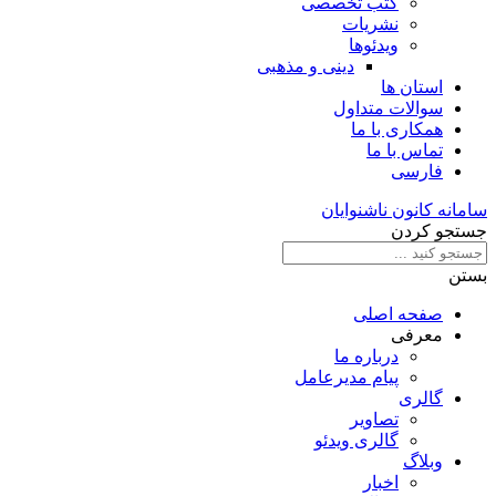
کتب تخصصی
نشریات
ویدئوها
دینی و مذهبی
استان ها
سوالات متداول
همکاری با ما
تماس با ما
فارسی
سامانه کانون ناشنوایان
جستجو کردن
بستن
صفحه اصلی
معرفی
درباره ما
پیام مدیرعامل
گالری
تصاویر
گالری ویدئو
وبلاگ
اخبار