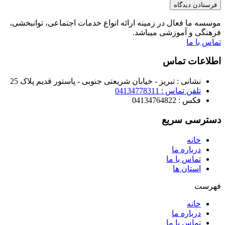
موسسه ما فعال در زمینه ارائه انواع خدمات اجتماعی، توانبخشی،
فرهنگی و آموزشی میباشد.
تماس با ما
اطلاعات تماس
نشانی : تبریز - خیابان شریعتی جنوبی - پاستور قدیم پلاک 25
تلفن تماس : 04134778311
فکس : 04134764822
دسترسی سریع
خانه
درباره ما
تماس با ما
استان ها
فهرست
خانه
درباره ما
تماس با ما