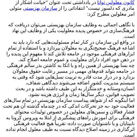
کانون معلولین توانا
در یادداشتی تحت عنوان “خیانت آشکار از
مادری که دلسوز نیست” انتقاداتی را از
سازمان بهزیستی
متولی
امر معلولین مطرح کرد:
با نگاهی اجمالی به وظایف سازمان بهزیستی می‌توان دریافت که
فرهنگ‌سازی در خصوص پدیده معلولیت یکی از وظایف این نهاد
است.
در واقع این سازمان در کنار تمام مسئولیت‌هایی که دارد باید به
اشاعه فرهنگ صحیح‌نگری به معلولان بپردازد و با استفاده از تمام
ابزارهای فرهنگی موجود در جامعه تلاش کند تا مفهوم این پدیده را
در ذهن خود افراد دارای معلولیت و عموم جامعه اصلاح کند.
چه بسا بهزیستی از همین راه و با اتکا به کاشتن بذر سالم فرهنگی
در جامعه بتواند قدم‌های مهمی در مسیر رعایت حقوق معلولان
بردارد و در دراز مدت قادر به تربیت نسل‌هایی شود که وقتی به
سیستم مدیریت کشور اضافه می‌شوند دیدگاهی شفاف،
انسان‌دوستانه و خدمتگزار به این طیف داشته باشد و در بحث
تصویب قوانین، دیگر سال‌ها زمان و انرژی هزینه نشود.
اما اینگونه که از شواهد پیداست سازمان بهزیستی در تمام سال‌های
فعالیت خود -به جز تحرکات اندکی که در چندماه گذشته آن هم تحت
فشار فعالان و سمن‌های معلولین در خصوص تولیدات محتوای
فرهنگی برای آموزش راه‌های پیشگیری از ابتلا به ویروس کرونا به
نابینایان و یا ناشنوایان صورت داده- تقریباً هیچ فعالیت فرهنگی
اثرگذاری در زمینه اصلاح دیدگاه نسبت به طیف معلول انجام نداده
است.