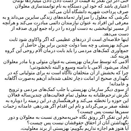
حتی اگر این تفکر به قیمت از دست دادن دادن میلیاردها تومان
اعتباری باشد که خود این دستگاه به نام توانمند‌سازی معلولان
صرف پرداخت شهریه دانشگاه آنان می‌کند‌.
نگرشی که معلول را سزاوار ته‌مانده‌‌های‌ زندگی سایرین می‌داند و به
معرفی این افراد به ‌عنوان نیازمندان دائمی مبادرت می‌کند و هرآنچه
از مسیر توانبخشی به دست آورده را در راه جمع ‌آوری صدقه از
دست می‌دهد.
اینها خلاصه‌ای است از دردهای عظیمی که اگر واکاوی شود ثابت
می‌کند بهزیستی و چه بسا دولت چندین برابر پول حاصل از
جمع‌آوری کمک‌های مردمی را باید بابت درمان آلام ‌روحی این گروه
هزینه کند.
آلامی‌ که توسط سازمان بهزیستی به‌عنوان متولی و یا مادر معلولان
ایجاد می‌شود‌. آلامی‌ با دامنه وسیع و البته نابخشودنی!
چرا که بخشش از آن متخلفان ناآگاه است نه برای متولیانی‌ که در
نگهداری صحیح از امانت دچار تخلف شده‌اند آن‌هم به‌صورت آگاهانه
و عامدانه!
از سوی دیگر سازمان بهزیستی با جلب کمک‌های مردمی و ترویج
نگرش ترحم‌طلبانه به معلول تمام فعالیت‌های چندین‌ساله فعالان
این حوزه را تخطئه می‌کند و فرهنگسازی در این زمینه را دوباره به
نقطه صفر برمی‌گرداند و نام این اقدام اگر هدردهی عامدانه زحمات
سمن‌ها نیست پس چیست؟
نام این تفکر اگر رونق نگاه خیریه‌محوری نسبت به معلولان و دور
نگهداشتن آنان از احقاق حقوقشان‌ نیست پس چیست؟
آیا هنوز هم اجازه نداریم بگوییم: بهزیستی از برند معلولیت،