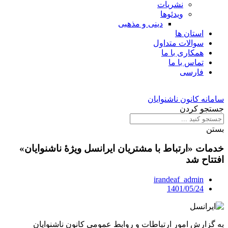
نشریات
ویدئوها
دینی و مذهبی
استان ها
سوالات متداول
همکاری با ما
تماس با ما
فارسی
سامانه کانون ناشنوایان
جستجو کردن
بستن
خدمات «ارتباط با مشتریان ایرانسل ویژۀ ناشنوایان»
افتتاح شد
irandeaf_admin
1401/05/24
به گزارش امور ارتباطات و روابط عمومی کانون ناشنوایان