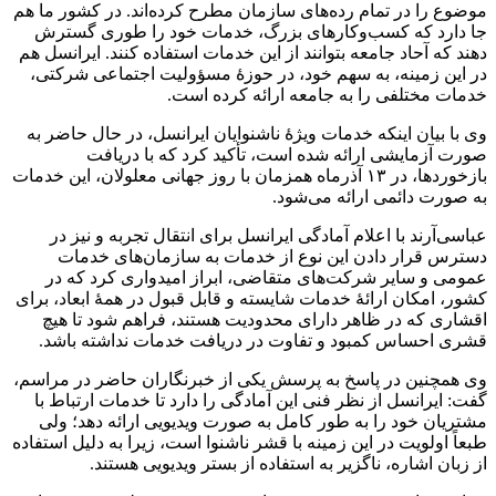
موضوع را در تمام رده‌های سازمان مطرح کرده‌اند. در کشور ما هم
جا دارد که کسب‌وکارهای بزرگ، خدمات خود را طوری گسترش
دهند که آحاد جامعه بتوانند از این خدمات استفاده کنند. ایرانسل هم
در این زمینه، به سهم خود، در حوزۀ مسؤولیت اجتماعی شرکتی،
خدمات مختلفی را به جامعه ارائه کرده است.
وی با بیان اینکه خدمات ویژۀ ناشنوایان ایرانسل، در حال حاضر به
صورت آزمایشی ارائه شده است، تأکید کرد که با دریافت
بازخوردها، در ۱۳ آذرماه همزمان با روز جهانی معلولان، این خدمات
به صورت دائمی ارائه می‌شود.
عباسی‌آرند با اعلام آمادگی ایرانسل برای انتقال تجربه و نیز در
دسترس قرار دادن این نوع از خدمات به سازمان‌های خدمات
عمومی و سایر شرکت‌های متقاضی، ابراز امیدواری کرد که در
کشور، امکان ارائۀ خدمات شایسته و قابل قبول در همۀ ابعاد، برای
اقشاری که در ظاهر دارای محدودیت هستند، فراهم شود تا هیچ
قشری احساس کمبود و تفاوت در دریافت خدمات نداشته باشد.
وی همچنین در پاسخ به پرسش یکی از خبرنگاران حاضر در مراسم،
گفت: ایرانسل از نظر فنی این آمادگی را دارد تا خدمات ارتباط با
مشتریان خود را به طور کامل به صورت ویدیویی ارائه دهد؛ ولی
طبعاً اولویت در این زمینه با قشر ناشنوا است، زیرا به دلیل استفاده
از زبان اشاره، ناگزیر به استفاده از بستر ویدیویی هستند.