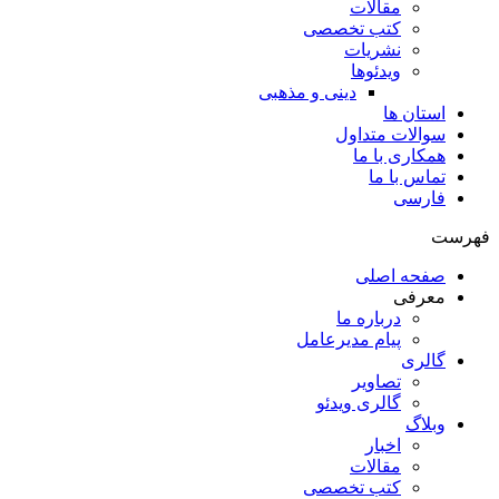
مقالات
کتب تخصصی
نشریات
ویدئوها
دینی و مذهبی
استان ها
سوالات متداول
همکاری با ما
تماس با ما
فارسی
فهرست
صفحه اصلی
معرفی
درباره ما
پیام مدیرعامل
گالری
تصاویر
گالری ویدئو
وبلاگ
اخبار
مقالات
کتب تخصصی