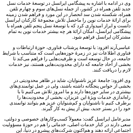
وی در ادامه با اشاره به پیشگامی ایرانسل در توسعۀ خدمات نسل
جدید تلفن همراه در کشور، از جمله نسل‌های سوم و چهارم تلفن
همراه، شکسته شدن سد انحصار در این مورد و فراهم شدن زمینه
برای ارائۀ خدمات نوین را ماحصل تلاش مجموعۀ کارکنان ایرانسل
دانست و ابراز امیدواری کرد که با توسعۀ نسل پنجم تلفن همراه با
پیشگامی ایرانسل، امکان ارائۀ هر چه بیشتر خدمات نوین به تمام
مشترکان ایرانسل فراهم شود.
عباسی‌آرند افزود: با توسعۀ پرشتاب فناوری، حوزۀ ارتباطات و
فناوری اطلاعات نیز در زمرۀ حوزه‌هایی است که متناسب با شرایط
جامعه، در حال توسعه است و ظرفیت‌هایی را فراهم می‌کند تا
بخشی از آحاد جامعه که دارای محدودیت‌هایی هستند، نیز خدمات
لازم را دریافت کنند.
وی افزود: جامعۀ عزیز ناشنوایان، شاید در ظاهر محدودیتی در
بخشی از حواس پنجگانه داشته باشند، ولی در عمل توانمندی‌های
بیشتری در سایر حوزه‌ها دارند و ما امروز تلاش می‌کنیم تا با
راه‌اندازی خدمات ویژۀ این عزیزان، بخشی از محدودیت‌ها را
برطرف کنیم تا ناشنوایان و کم‌شنوایان عزیز هم بتوانند توانمندی
خود را در بستر جدید، بیش از پیش به کار گیرند.
مدیرعامل ایرانسل گفت: معمولاً کسب‌وکارهای خصوصی و دولتی،
سعی دارند در کنار خدمات اصلی، خدماتی را هم در حوزۀ مسؤولیت
اجتماعی ارائه دهند و هم‌اکنون شرکت‌های پیشرو در دنیا، این