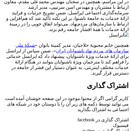
در این مراسم، همچنین در سخنان مهندس محمدعلی مقدم، معاون
ارتباط با مشتریان و مهندس امین سرتیپی، مدیر ارشد
سرمایه‌گذاری اجتماعی ایرانسل، ضمن تشریح جزئیات و فرایند
ارائۀ خدمات به جامعۀ ناشنوا، بر این نکته تأکید شد که هم‌افزایی و
ارتباط با سازمان‌های مردم‌نهاد، می‌تواند اتفاق خوبی را در زمینۀ
ارائۀ خدمات با همۀ اقشار جامعه رقم بزند.
همچنین خانم محبوبۀ حلاجیان، مدیر کمیتۀ بانوان «
شبکۀ ملی
سازمان های مردم نهاد ناشنوایان ایران
»، ضمن سپاس از ایرانسل
برای ارائۀ خدمات ویژۀ ناشنوایان، پیشنهاد داد که ایرانسل خدماتی
را فراهم کند تا مترجمان ویژۀ ناشنوایان بتوانند در هنگام ارائۀ
خدمات مختلف اینترنتی، به عنوان دستیار این قشر از جامعه در
دسترس قرار گیرند.
اشتراک گذاری
کاربر گرامی اگر از محتوا موجود در این صفحه خوشتان آمده است
می توانید توسط دکمه های زیر آن را با دوستان خود در شبکه های
اجتماعی به اشتراک بگذارید
اشتراک گذاری در facebook
فیسبوک
اشتراک گذاری در twitter