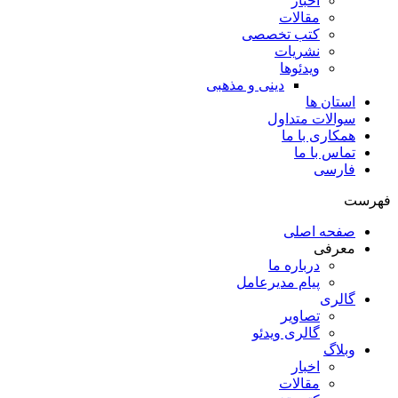
اخبار
مقالات
کتب تخصصی
نشریات
ویدئوها
دینی و مذهبی
استان ها
سوالات متداول
همکاری با ما
تماس با ما
فارسی
فهرست
صفحه اصلی
معرفی
درباره ما
پیام مدیرعامل
گالری
تصاویر
گالری ویدئو
وبلاگ
اخبار
مقالات