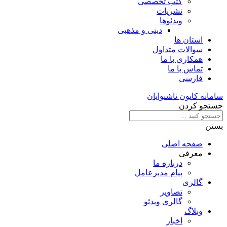
کتب تخصصی
نشریات
ویدئوها
دینی و مذهبی
استان ها
سوالات متداول
همکاری با ما
تماس با ما
فارسی
سامانه کانون ناشنوایان
جستجو کردن
بستن
صفحه اصلی
معرفی
درباره ما
پیام مدیرعامل
گالری
تصاویر
گالری ویدئو
وبلاگ
اخبار