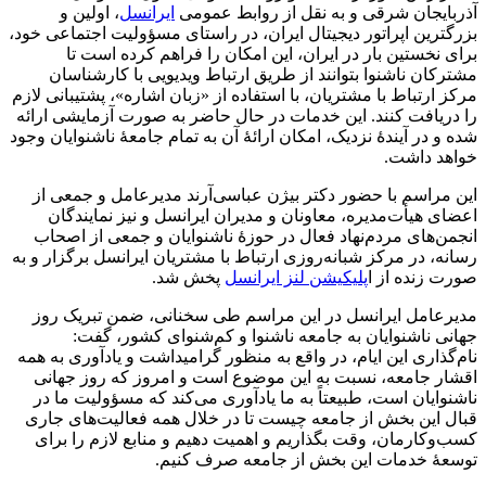
آذربایجان شرقی و به نقل از روابط عمومی
ایرانسل
، اولین و
بزرگترین اپراتور دیجیتال ایران، در راستای مسؤولیت اجتماعی خود،
برای نخستین بار در ایران، این امکان را فراهم کرده است تا
مشترکان ناشنوا بتوانند از طریق ارتباط ویدیویی با کارشناسان
مرکز ارتباط با مشتریان، با استفاده از «زبان اشاره»، پشتیبانی لازم
را دریافت کنند. این خدمات در حال حاضر به صورت آزمایشی ارائه
شده و در آیندۀ نزدیک، امکان ارائۀ آن به تمام جامعۀ ناشنوایان وجود
خواهد داشت.
این مراسم با حضور دکتر بیژن عباسی‌آرند مدیرعامل و جمعی از
اعضای هیأت‌مدیره، معاونان و مدیران ایرانسل و نیز نمایندگان
انجمن‌های مردم‌نهاد فعال در حوزۀ ناشنوایان و جمعی از اصحاب
رسانه، ‌در مرکز شبانه‌روزی ارتباط با مشتریان ایرانسل برگزار و به
صورت زنده از ا
پلیکیشن لنز ایرانسل
پخش شد.
مدیرعامل ایرانسل در این مراسم طی سخنانی، ضمن تبریک روز
جهانی ناشنوایان به جامعه ناشنوا و کم‌شنوای کشور، گفت:
نام‌گذاری این ایام، در واقع به منظور گرامیداشت و یادآوری به همه
اقشار جامعه، نسبت به این موضوع است و امروز که روز جهانی
ناشنوایان است، طبیعتاً به ما یادآوری می‌کند که مسؤولیت ما در
قبال این بخش از جامعه چیست تا در خلال همه فعالیت‌های جاری
کسب‌وکارمان، وقت بگذاریم و اهمیت دهیم و منابع لازم را برای
توسعۀ خدمات این بخش از جامعه صرف کنیم.