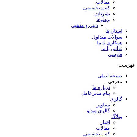
مقالات
کتب تخصصی
نشریات
ویدئوها
دینی و مذهبی
استان ها
سوالات متداول
همکاری با ما
تماس با ما
فارسی
فهرست
صفحه اصلی
معرفی
درباره ما
پیام مدیرعامل
گالری
تصاویر
گالری ویدئو
وبلاگ
اخبار
مقالات
کتب تخصصی