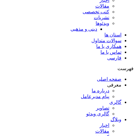
اخبار
مقالات
کتب تخصصی
نشریات
ویدئوها
دینی و مذهبی
استان ها
سوالات متداول
همکاری با ما
تماس با ما
فارسی
فهرست
صفحه اصلی
معرفی
درباره ما
پیام مدیرعامل
گالری
تصاویر
گالری ویدئو
وبلاگ
اخبار
مقالات