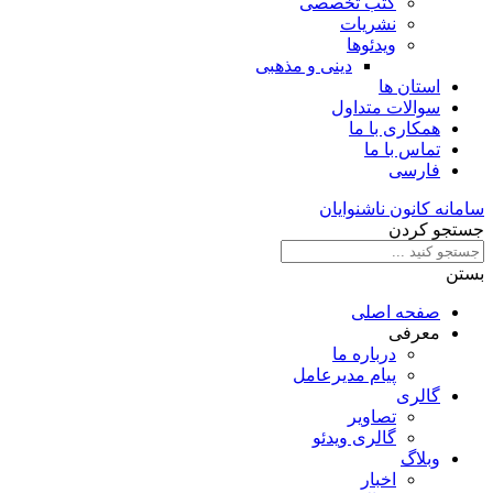
کتب تخصصی
نشریات
ویدئوها
دینی و مذهبی
استان ها
سوالات متداول
همکاری با ما
تماس با ما
فارسی
سامانه کانون ناشنوایان
جستجو کردن
بستن
صفحه اصلی
معرفی
درباره ما
پیام مدیرعامل
گالری
تصاویر
گالری ویدئو
وبلاگ
اخبار