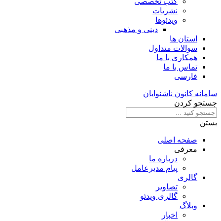
کتب تخصصی
نشریات
ویدئوها
دینی و مذهبی
استان ها
سوالات متداول
همکاری با ما
تماس با ما
فارسی
سامانه کانون ناشنوایان
جستجو کردن
بستن
صفحه اصلی
معرفی
درباره ما
پیام مدیرعامل
گالری
تصاویر
گالری ویدئو
وبلاگ
اخبار