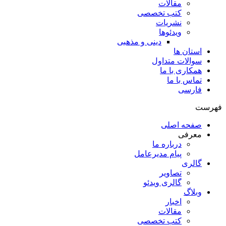
مقالات
کتب تخصصی
نشریات
ویدئوها
دینی و مذهبی
استان ها
سوالات متداول
همکاری با ما
تماس با ما
فارسی
فهرست
صفحه اصلی
معرفی
درباره ما
پیام مدیرعامل
گالری
تصاویر
گالری ویدئو
وبلاگ
اخبار
مقالات
کتب تخصصی