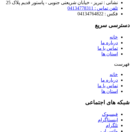
نشانی : تبریز - خیابان شریعتی جنوبی - پاستور قدیم پلاک 25
تلفن تماس : 04134778311
فکس : 04134764822
دسترسی سریع
خانه
درباره ما
تماس با ما
استان ها
فهرست
خانه
درباره ما
تماس با ما
استان ها
شبکه های اجتماعی
فیسبوک
اینستاگرام
تلگرام
واتس اپ