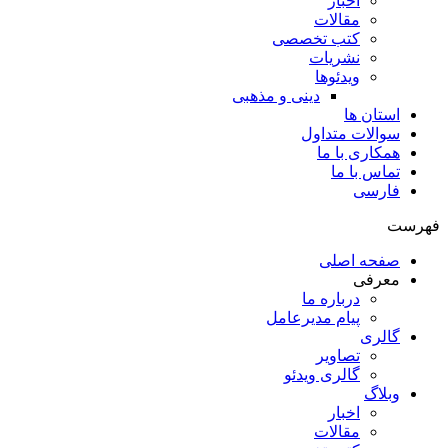
اخبار
مقالات
کتب تخصصی
نشریات
ویدئوها
دینی و مذهبی
استان ها
سوالات متداول
همکاری با ما
تماس با ما
فارسی
فهرست
صفحه اصلی
معرفی
درباره ما
پیام مدیرعامل
گالری
تصاویر
گالری ویدئو
وبلاگ
اخبار
مقالات