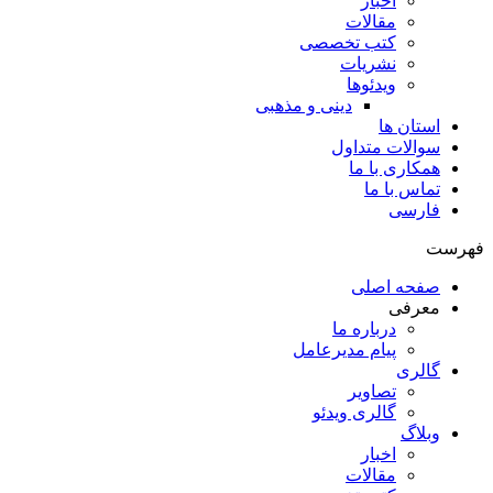
اخبار
مقالات
کتب تخصصی
نشریات
ویدئوها
دینی و مذهبی
استان ها
سوالات متداول
همکاری با ما
تماس با ما
فارسی
فهرست
صفحه اصلی
معرفی
درباره ما
پیام مدیرعامل
گالری
تصاویر
گالری ویدئو
وبلاگ
اخبار
مقالات