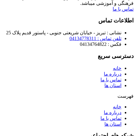
فرهنگی و آموزشی میباشد.
تماس با ما
اطلاعات تماس
نشانی : تبریز - خیابان شریعتی جنوبی - پاستور قدیم پلاک 25
تلفن تماس : 04134778311
فکس : 04134764822
دسترسی سریع
خانه
درباره ما
تماس با ما
استان ها
فهرست
خانه
درباره ما
تماس با ما
استان ها
شبکه های اجتماعی