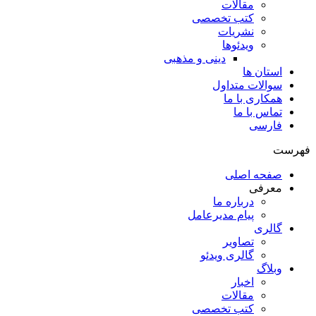
مقالات
کتب تخصصی
نشریات
ویدئوها
دینی و مذهبی
استان ها
سوالات متداول
همکاری با ما
تماس با ما
فارسی
فهرست
صفحه اصلی
معرفی
درباره ما
پیام مدیرعامل
گالری
تصاویر
گالری ویدئو
وبلاگ
اخبار
مقالات
کتب تخصصی