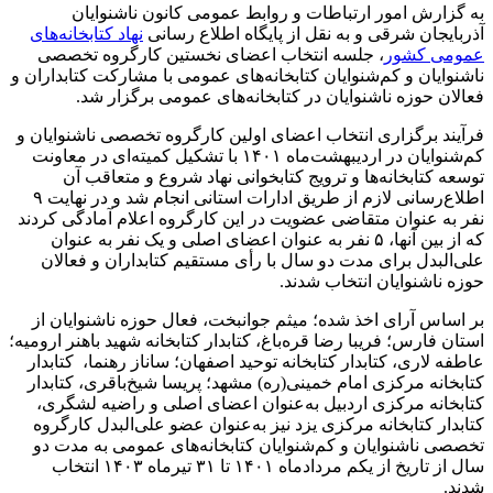
به گزارش امور ارتباطات و روابط عمومی کانون ناشنوایان
آذربایجان شرقی و به نقل از پایگاه اطلاع‌ رسانی
نهاد کتابخانه‌های
عمومی کشور
، جلسه انتخاب اعضای نخستین کارگروه تخصصی
ناشنوایان و کم‌شنوایان کتابخانه‌های عمومی با مشارکت کتابداران و
فعالان حوزه ناشنوایان در کتابخانه‌های عمومی برگزار شد.
فرآیند برگزاری انتخاب اعضای اولین کارگروه تخصصی ناشنوایان و
کم‌شنوایان در اردیبهشت‌ماه ۱۴۰۱ با تشکیل کمیته‌ای در معاونت
توسعه کتابخانه‌ها و ترویج کتابخوانی نهاد شروع و متعاقب آن
اطلاع‌رسانی‌ لازم از طریق ادارات استانی انجام شد و در نهایت ۹
نفر به عنوان متقاضی عضویت در این کارگروه اعلام آمادگی کردند
که از بین آنها، ۵ نفر به عنوان اعضای اصلی و یک نفر به عنوان
علی‌البدل برای مدت دو سال با رأی مستقیم کتابداران و فعالان
حوزه ناشنوایان انتخاب شدند.
بر اساس آرای اخذ شده؛ میثم جوانبخت، فعال حوزه ناشنوایان از
استان فارس؛ فریبا رضا قره‌باغ، کتابدار کتابخانه شهید باهنر ارومیه؛
عاطفه لاری، کتابدار کتابخانه توحید اصفهان؛ ساناز رهنما، کتابدار
کتابخانه مرکزی امام خمینی(ره) مشهد؛ پریسا شیخ‌باقری، کتابدار
کتابخانه مرکزی اردبیل به‌عنوان اعضای اصلی و راضیه لشگری،
کتابدار کتابخانه مرکزی یزد نیز به‌عنوان عضو علی‌البدل کارگروه
تخصصی ناشنوایان و کم‌شنوایان کتابخانه‌های عمومی به مدت دو
سال از تاریخ از یکم مردادماه ۱۴۰۱ تا ۳۱ تیرماه ۱۴۰۳ انتخاب
شدند.