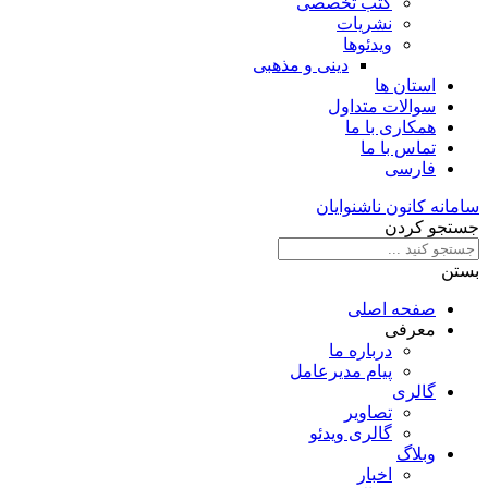
کتب تخصصی
نشریات
ویدئوها
دینی و مذهبی
استان ها
سوالات متداول
همکاری با ما
تماس با ما
فارسی
سامانه کانون ناشنوایان
جستجو کردن
بستن
صفحه اصلی
معرفی
درباره ما
پیام مدیرعامل
گالری
تصاویر
گالری ویدئو
وبلاگ
اخبار