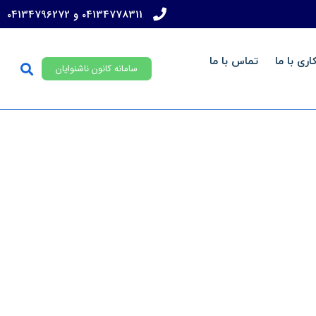
04134778311 و 04134796272
ری با ما
تماس با ما
سامانه کانون ناشنوایان