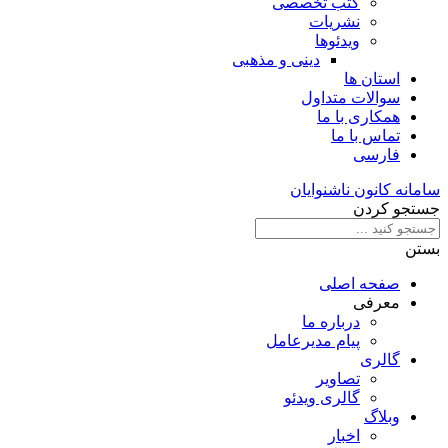
کتب تخصصی
نشریات
ویدئوها
دینی و مذهبی
استان ها
سوالات متداول
همکاری با ما
تماس با ما
فارسی
سامانه کانون ناشنوایان
جستجو کردن
بستن
صفحه اصلی
معرفی
درباره ما
پیام مدیرعامل
گالری
تصاویر
گالری ویدئو
وبلاگ
اخبار