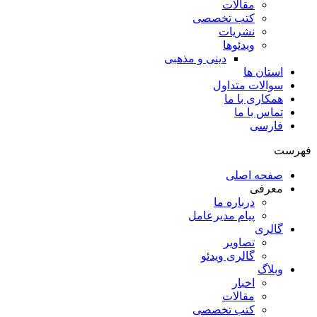
مقالات
کتب تخصصی
نشریات
ویدئوها
دینی و مذهبی
استان ها
سوالات متداول
همکاری با ما
تماس با ما
فارسی
فهرست
صفحه اصلی
معرفی
درباره ما
پیام مدیرعامل
گالری
تصاویر
گالری ویدئو
وبلاگ
اخبار
مقالات
کتب تخصصی