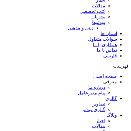
اخبار
مقالات
کتب تخصصی
نشریات
ویدئوها
دینی و مذهبی
استان ها
سوالات متداول
همکاری با ما
تماس با ما
فارسی
فهرست
صفحه اصلی
معرفی
درباره ما
پیام مدیرعامل
گالری
تصاویر
گالری ویدئو
وبلاگ
اخبار
مقالات