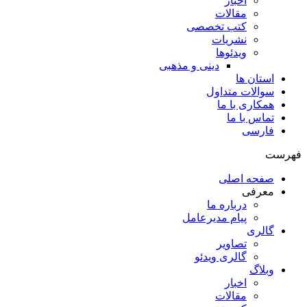
اخبار
مقالات
کتب تخصصی
نشریات
ویدئوها
دینی و مذهبی
استان ها
سوالات متداول
همکاری با ما
تماس با ما
فارسی
فهرست
صفحه اصلی
معرفی
درباره ما
پیام مدیرعامل
گالری
تصاویر
گالری ویدئو
وبلاگ
اخبار
مقالات