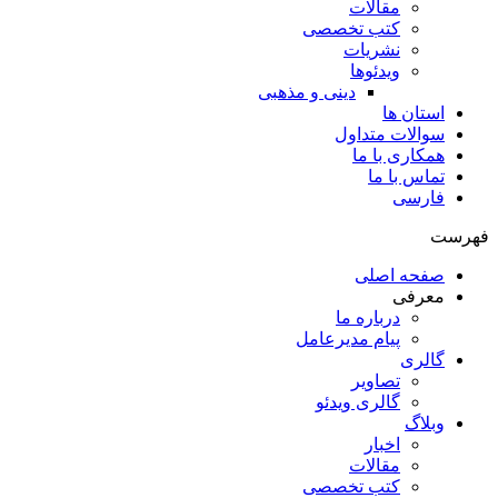
مقالات
کتب تخصصی
نشریات
ویدئوها
دینی و مذهبی
استان ها
سوالات متداول
همکاری با ما
تماس با ما
فارسی
فهرست
صفحه اصلی
معرفی
درباره ما
پیام مدیرعامل
گالری
تصاویر
گالری ویدئو
وبلاگ
اخبار
مقالات
کتب تخصصی