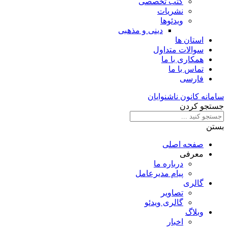
کتب تخصصی
نشریات
ویدئوها
دینی و مذهبی
استان ها
سوالات متداول
همکاری با ما
تماس با ما
فارسی
سامانه کانون ناشنوایان
جستجو کردن
بستن
صفحه اصلی
معرفی
درباره ما
پیام مدیرعامل
گالری
تصاویر
گالری ویدئو
وبلاگ
اخبار