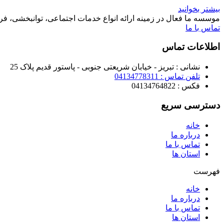
بیشتر بخوانید
موسسه ما فعال در زمینه ارائه انواع خدمات اجتماعی، توانبخشی، ف
تماس با ما
اطلاعات تماس
نشانی : تبریز - خیابان شریعتی جنوبی - پاستور قدیم پلاک 25
تلفن تماس : 04134778311
فکس : 04134764822
دسترسی سریع
خانه
درباره ما
تماس با ما
استان ها
فهرست
خانه
درباره ما
تماس با ما
استان ها