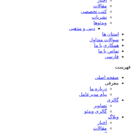
اخبار
مقالات
کتب تخصصی
نشریات
ویدئوها
دینی و مذهبی
استان ها
سوالات متداول
همکاری با ما
تماس با ما
فارسی
فهرست
صفحه اصلی
معرفی
درباره ما
پیام مدیرعامل
گالری
تصاویر
گالری ویدئو
وبلاگ
اخبار
مقالات