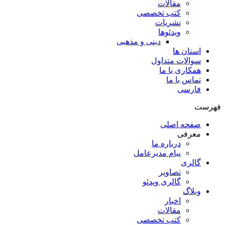
مقالات
کتب تخصصی
نشریات
ویدئوها
دینی و مذهبی
استان ها
سوالات متداول
همکاری با ما
تماس با ما
فارسی
فهرست
صفحه اصلی
معرفی
درباره ما
پیام مدیرعامل
گالری
تصاویر
گالری ویدئو
وبلاگ
اخبار
مقالات
کتب تخصصی