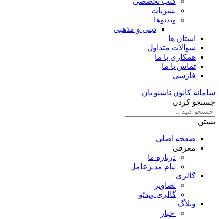
کتب تخصصی
نشریات
ویدئوها
دینی و مذهبی
استان ها
سوالات متداول
همکاری با ما
تماس با ما
فارسی
سامانه کانون ناشنوایان
جستجو کردن
بستن
صفحه اصلی
معرفی
درباره ما
پیام مدیرعامل
گالری
تصاویر
گالری ویدئو
وبلاگ
اخبار