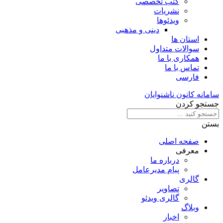
کتب تخصصی
نشریات
ویدئوها
دینی و مذهبی
استان ها
سوالات متداول
همکاری با ما
تماس با ما
فارسی
سامانه کانون ناشنوایان
جستجو کردن
بستن
صفحه اصلی
معرفی
درباره ما
پیام مدیرعامل
گالری
تصاویر
گالری ویدئو
وبلاگ
اخبار