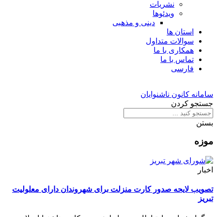
نشریات
ویدئوها
دینی و مذهبی
استان ها
سوالات متداول
همکاری با ما
تماس با ما
فارسی
سامانه کانون ناشنوایان
جستجو کردن
بستن
موزه
اخبار
تصویب لایحه صدور کارت منزلت برای شهروندان دارای معلولیت
تبریز