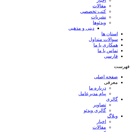
اخبار
مقالات
کتب تخصصی
نشریات
ویدئوها
دینی و مذهبی
استان ها
سوالات متداول
همکاری با ما
تماس با ما
فارسی
فهرست
صفحه اصلی
معرفی
درباره ما
پیام مدیرعامل
گالری
تصاویر
گالری ویدئو
وبلاگ
اخبار
مقالات