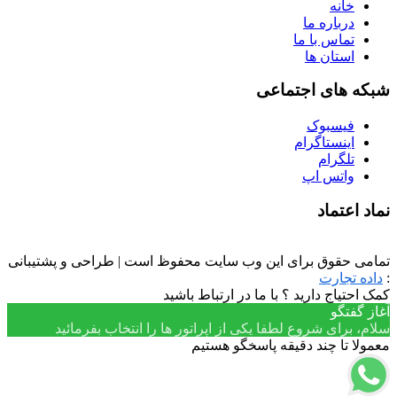
خانه
درباره ما
تماس با ما
استان ها
شبکه های اجتماعی
فیسبوک
اینستاگرام
تلگرام
واتس اپ
نماد اعتماد
تمامی حقوق برای این وب سایت محفوظ است | طراحی و پشتیبانی
:
داده تجارت
کمک احتیاج دارید ؟ با ما در ارتباط باشید
آغاز گفتگو
سلام، برای شروع لطفا یکی از اپراتور ها را انتخاب بفرمائید
معمولا تا چند دقیقه پاسخگو هستیم