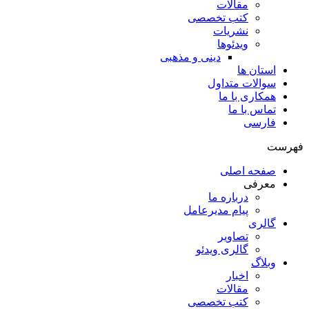
مقالات
کتب تخصصی
نشریات
ویدئوها
دینی و مذهبی
استان ها
سوالات متداول
همکاری با ما
تماس با ما
فارسی
فهرست
صفحه اصلی
معرفی
درباره ما
پیام مدیرعامل
گالری
تصاویر
گالری ویدئو
وبلاگ
اخبار
مقالات
کتب تخصصی