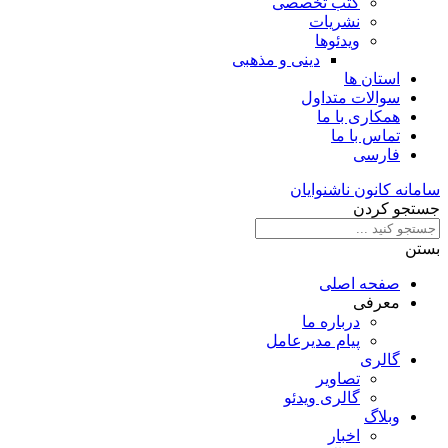
کتب تخصصی
نشریات
ویدئوها
دینی و مذهبی
استان ها
سوالات متداول
همکاری با ما
تماس با ما
فارسی
سامانه کانون ناشنوایان
جستجو کردن
بستن
صفحه اصلی
معرفی
درباره ما
پیام مدیرعامل
گالری
تصاویر
گالری ویدئو
وبلاگ
اخبار