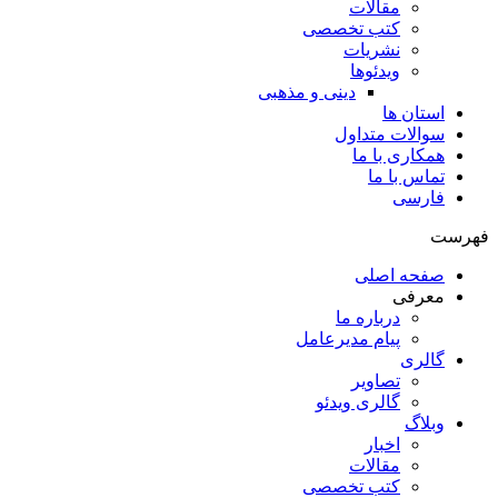
مقالات
کتب تخصصی
نشریات
ویدئوها
دینی و مذهبی
استان ها
سوالات متداول
همکاری با ما
تماس با ما
فارسی
فهرست
صفحه اصلی
معرفی
درباره ما
پیام مدیرعامل
گالری
تصاویر
گالری ویدئو
وبلاگ
اخبار
مقالات
کتب تخصصی