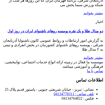
آذربایجان شرقی، برنامه قهرمان ایران که این روزها هر شب از
شبکه ورزش سیما پخش می
بیشتر بخوانید
اخبار
دو مدال طلا و یک نقره پومسه روهای ناشنوای ایران در روز اول
به گزارش امور ارتباطات و روابط عمومی کانون ناشنوایا آذربایجان
شرقی ، پومسه روهای ناشنوای کشورمان در بخش انفرادی و تیمی
به ۲ مدال طلا
بیشتر بخوانید
موسسه ما فعال در زمینه ارائه انواع خدمات اجتماعی، توانبخشی،
فرهنگی و آموزشی میباشد.
تماس با ما
اطلاعات تماس
نشانی : تبریز - خیابان شریعتی جنوبی - پاستور قدیم پلاک 25
تلفن تماس : 04134778311
فکس : 04134764822