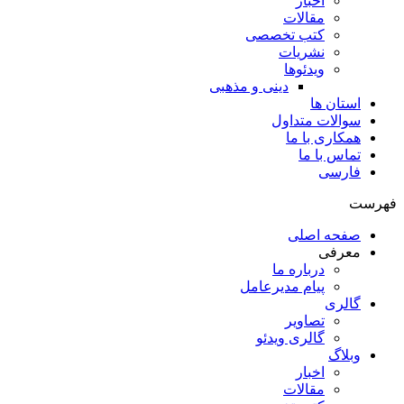
اخبار
مقالات
کتب تخصصی
نشریات
ویدئوها
دینی و مذهبی
استان ها
سوالات متداول
همکاری با ما
تماس با ما
فارسی
فهرست
صفحه اصلی
معرفی
درباره ما
پیام مدیرعامل
گالری
تصاویر
گالری ویدئو
وبلاگ
اخبار
مقالات