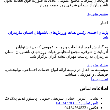
آذربایجان شرقی، مجمع عمومی عادی به صورت فوق العاده کانون
ناشنوایان آذربایجان شرقی روز جمعه مورخ
بیشتر بخوانید
اخبار
پژمان احمدی رئیس هیات ورزش‌های ناشنوایان استان مازندران
شد
به گزارش امور ارتباطات و روابط عمومی کانون ناشنوایان
آذربایجان شرقی، مجمع انتخاباتی هیات ورزشهای ناشنوایان استان
مازندران به ریاست مهران تیشه گران برگزار شد.
بیشتر بخوانید
موسسه ما فعال در زمینه ارائه انواع خدمات اجتماعی، توانبخشی،
فرهنگی و آموزشی میباشد.
تماس با ما
اطلاعات تماس
نشانی : تبریز - خیابان شریعتی جنوبی - پاستور قدیم پلاک 25
تلفن تماس : 04134778311
فکس : 04134764822