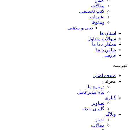
اخبار
مقالات
کتب تخصصی
نشریات
ویدئوها
دینی و مذهبی
استان ها
سوالات متداول
همکاری با ما
تماس با ما
فارسی
فهرست
صفحه اصلی
معرفی
درباره ما
پیام مدیرعامل
گالری
تصاویر
گالری ویدئو
وبلاگ
اخبار
مقالات