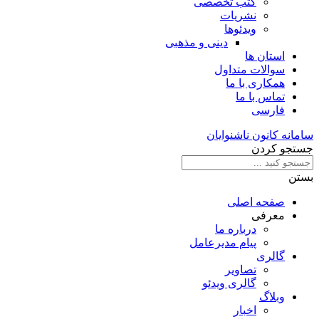
کتب تخصصی
نشریات
ویدئوها
دینی و مذهبی
استان ها
سوالات متداول
همکاری با ما
تماس با ما
فارسی
سامانه کانون ناشنوایان
جستجو کردن
بستن
صفحه اصلی
معرفی
درباره ما
پیام مدیرعامل
گالری
تصاویر
گالری ویدئو
وبلاگ
اخبار