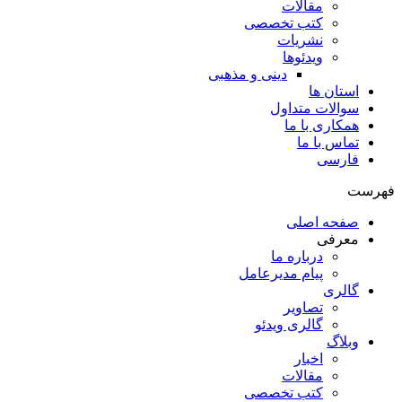
مقالات
کتب تخصصی
نشریات
ویدئوها
دینی و مذهبی
استان ها
سوالات متداول
همکاری با ما
تماس با ما
فارسی
فهرست
صفحه اصلی
معرفی
درباره ما
پیام مدیرعامل
گالری
تصاویر
گالری ویدئو
وبلاگ
اخبار
مقالات
کتب تخصصی