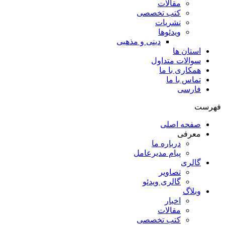
مقالات
کتب تخصصی
نشریات
ویدئوها
دینی و مذهبی
استان ها
سوالات متداول
همکاری با ما
تماس با ما
فارسی
فهرست
صفحه اصلی
معرفی
درباره ما
پیام مدیرعامل
گالری
تصاویر
گالری ویدئو
وبلاگ
اخبار
مقالات
کتب تخصصی