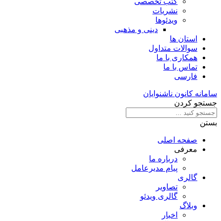
کتب تخصصی
نشریات
ویدئوها
دینی و مذهبی
استان ها
سوالات متداول
همکاری با ما
تماس با ما
فارسی
سامانه کانون ناشنوایان
جستجو کردن
بستن
صفحه اصلی
معرفی
درباره ما
پیام مدیرعامل
گالری
تصاویر
گالری ویدئو
وبلاگ
اخبار