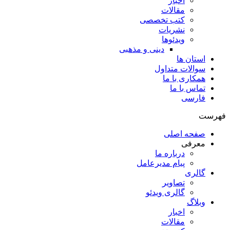
اخبار
مقالات
کتب تخصصی
نشریات
ویدئوها
دینی و مذهبی
استان ها
سوالات متداول
همکاری با ما
تماس با ما
فارسی
فهرست
صفحه اصلی
معرفی
درباره ما
پیام مدیرعامل
گالری
تصاویر
گالری ویدئو
وبلاگ
اخبار
مقالات