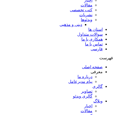
اخبار
مقالات
کتب تخصصی
نشریات
ویدئوها
دینی و مذهبی
استان ها
سوالات متداول
همکاری با ما
تماس با ما
فارسی
فهرست
صفحه اصلی
معرفی
درباره ما
پیام مدیرعامل
گالری
تصاویر
گالری ویدئو
وبلاگ
اخبار
مقالات