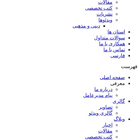
مقالات
کتب تخصصی
نشریات
ویدئوها
دینی و مذهبی
استان ها
سوالات متداول
همکاری با ما
تماس با ما
فارسی
فهرست
صفحه اصلی
معرفی
درباره ما
پیام مدیرعامل
گالری
تصاویر
گالری ویدئو
وبلاگ
اخبار
مقالات
کتب تخصصی