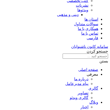
کتب تخصصی
نشریات
ویدئوها
دینی و مذهبی
استان ها
سوالات متداول
همکاری با ما
تماس با ما
فارسی
سامانه کانون ناشنوایان
جستجو کردن
بستن
صفحه اصلی
معرفی
درباره ما
پیام مدیرعامل
گالری
تصاویر
گالری ویدئو
وبلاگ
اخبار