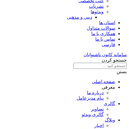
کتب تخصصی
نشریات
ویدئوها
دینی و مذهبی
استان ها
سوالات متداول
همکاری با ما
تماس با ما
فارسی
سامانه کانون ناشنوایان
جستجو کردن
بستن
صفحه اصلی
معرفی
درباره ما
پیام مدیرعامل
گالری
تصاویر
گالری ویدئو
وبلاگ
اخبار