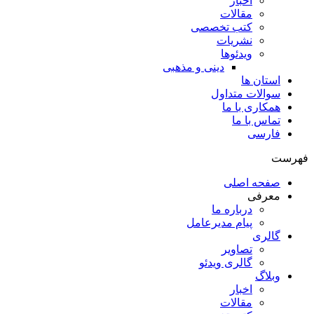
اخبار
مقالات
کتب تخصصی
نشریات
ویدئوها
دینی و مذهبی
استان ها
سوالات متداول
همکاری با ما
تماس با ما
فارسی
فهرست
صفحه اصلی
معرفی
درباره ما
پیام مدیرعامل
گالری
تصاویر
گالری ویدئو
وبلاگ
اخبار
مقالات