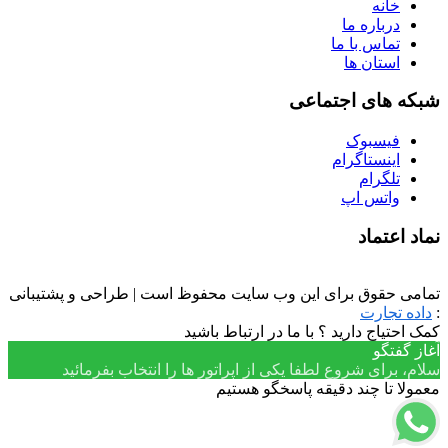
خانه
درباره ما
تماس با ما
استان ها
شبکه های اجتماعی
فیسبوک
اینستاگرام
تلگرام
واتس اپ
نماد اعتماد
تمامی حقوق برای این وب سایت محفوظ است | طراحی و پشتیبانی
:
داده تجارت
کمک احتیاج دارید ؟ با ما در ارتباط باشید
آغاز گفتگو
سلام، برای شروع لطفا یکی از اپراتور ها را انتخاب بفرمائید
معمولا تا چند دقیقه پاسخگو هستیم