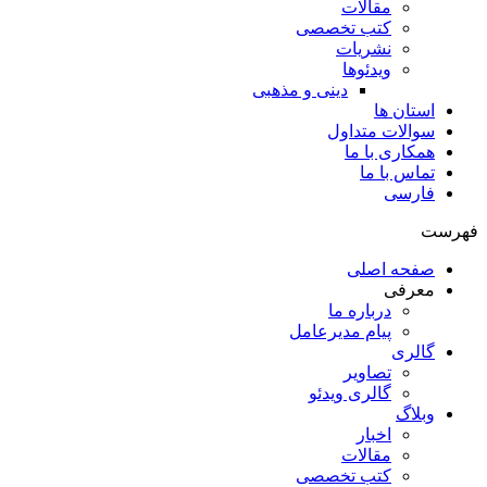
مقالات
کتب تخصصی
نشریات
ویدئوها
دینی و مذهبی
استان ها
سوالات متداول
همکاری با ما
تماس با ما
فارسی
فهرست
صفحه اصلی
معرفی
درباره ما
پیام مدیرعامل
گالری
تصاویر
گالری ویدئو
وبلاگ
اخبار
مقالات
کتب تخصصی