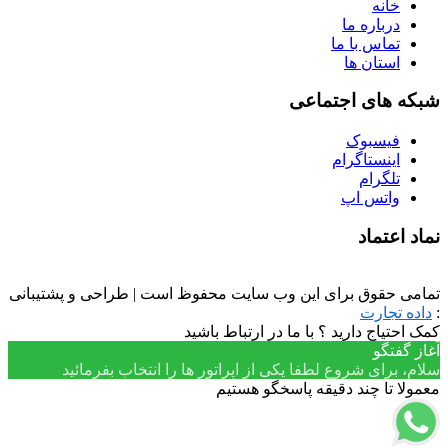
خانه
درباره ما
تماس با ما
استان ها
شبکه های اجتماعی
فیسبوک
اینستاگرام
تلگرام
واتس اپ
نماد اعتماد
تمامی حقوق برای این وب سایت محفوظ است | طراحی و پشتیبانی
:
داده تجارت
کمک احتیاج دارید ؟ با ما در ارتباط باشید
آغاز گفتگو
سلام، برای شروع لطفا یکی از اپراتور ها را انتخاب بفرمائید
معمولا تا چند دقیقه پاسخگو هستیم