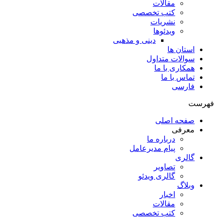
مقالات
کتب تخصصی
نشریات
ویدئوها
دینی و مذهبی
استان ها
سوالات متداول
همکاری با ما
تماس با ما
فارسی
فهرست
صفحه اصلی
معرفی
درباره ما
پیام مدیرعامل
گالری
تصاویر
گالری ویدئو
وبلاگ
اخبار
مقالات
کتب تخصصی