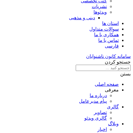
کتب تخصصی
نشریات
ویدئوها
دینی و مذهبی
استان ها
سوالات متداول
همکاری با ما
تماس با ما
فارسی
سامانه کانون ناشنوایان
جستجو کردن
بستن
صفحه اصلی
معرفی
درباره ما
پیام مدیرعامل
گالری
تصاویر
گالری ویدئو
وبلاگ
اخبار