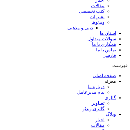
اخبار
مقالات
کتب تخصصی
نشریات
ویدئوها
دینی و مذهبی
استان ها
سوالات متداول
همکاری با ما
تماس با ما
فارسی
فهرست
صفحه اصلی
معرفی
درباره ما
پیام مدیرعامل
گالری
تصاویر
گالری ویدئو
وبلاگ
اخبار
مقالات