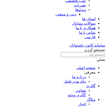
کتب تخصصی
نشریات
ویدئوها
دینی و مذهبی
استان ها
سوالات متداول
همکاری با ما
تماس با ما
فارسی
سامانه کانون ناشنوایان
جستجو کردن
بستن
صفحه اصلی
معرفی
درباره ما
پیام مدیرعامل
گالری
تصاویر
گالری ویدئو
وبلاگ
اخبار