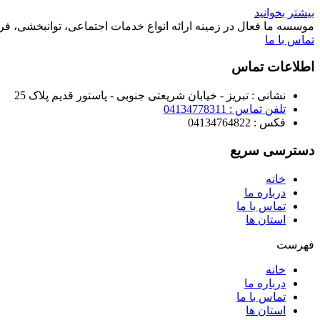
بیشتر بخوانید
موسسه ما فعال در زمینه ارائه انواع خدمات اجتماعی، توانبخشی، ف
تماس با ما
اطلاعات تماس
نشانی : تبریز - خیابان شریعتی جنوبی - پاستور قدیم پلاک 25
تلفن تماس : 04134778311
فکس : 04134764822
دسترسی سریع
خانه
درباره ما
تماس با ما
استان ها
فهرست
خانه
درباره ما
تماس با ما
استان ها