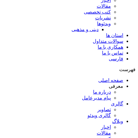
اخبار
مقالات
کتب تخصصی
نشریات
ویدئوها
دینی و مذهبی
استان ها
سوالات متداول
همکاری با ما
تماس با ما
فارسی
فهرست
صفحه اصلی
معرفی
درباره ما
پیام مدیرعامل
گالری
تصاویر
گالری ویدئو
وبلاگ
اخبار
مقالات