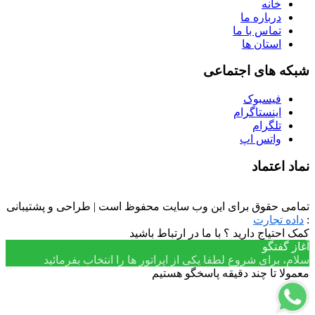
خانه
درباره ما
تماس با ما
استان ها
شبکه های اجتماعی
فیسبوک
اینستاگرام
تلگرام
واتس اپ
نماد اعتماد
تمامی حقوق برای این وب سایت محفوظ است | طراحی و پشتیبانی
:
داده تجارت
کمک احتیاج دارید ؟ با ما در ارتباط باشید
آغاز گفتگو
سلام، برای شروع لطفا یکی از اپراتور ها را انتخاب بفرمائید
معمولا تا چند دقیقه پاسخگو هستیم