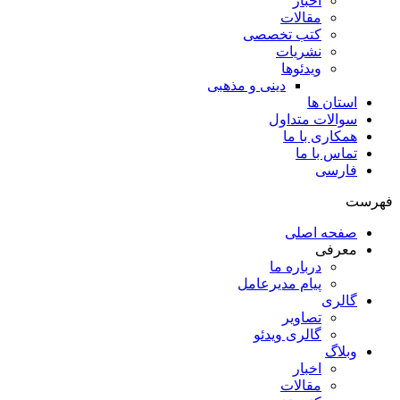
اخبار
مقالات
کتب تخصصی
نشریات
ویدئوها
دینی و مذهبی
استان ها
سوالات متداول
همکاری با ما
تماس با ما
فارسی
فهرست
صفحه اصلی
معرفی
درباره ما
پیام مدیرعامل
گالری
تصاویر
گالری ویدئو
وبلاگ
اخبار
مقالات