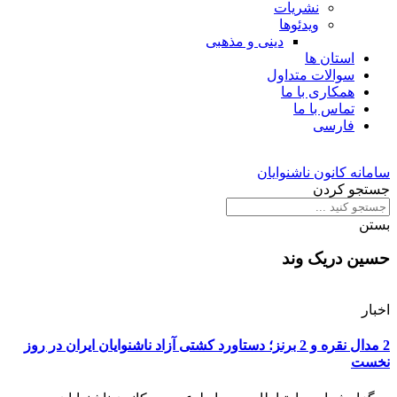
نشریات
ویدئوها
دینی و مذهبی
استان ها
سوالات متداول
همکاری با ما
تماس با ما
فارسی
سامانه کانون ناشنوایان
جستجو کردن
بستن
حسین دریک وند
اخبار
2 مدال نقره و 2 برنز؛ دستاورد کشتی آزاد ناشنوایان ایران در روز
نخست