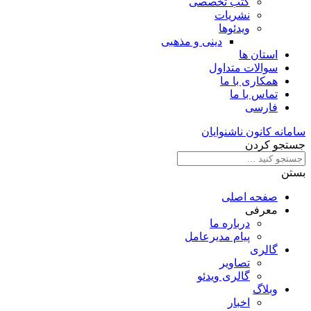
کتب تخصصی
نشریات
ویدئوها
دینی و مذهبی
استان ها
سوالات متداول
همکاری با ما
تماس با ما
فارسی
سامانه کانون ناشنوایان
جستجو کردن
بستن
صفحه اصلی
معرفی
درباره ما
پیام مدیرعامل
گالری
تصاویر
گالری ویدئو
وبلاگ
اخبار