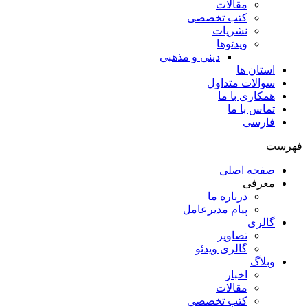
مقالات
کتب تخصصی
نشریات
ویدئوها
دینی و مذهبی
استان ها
سوالات متداول
همکاری با ما
تماس با ما
فارسی
فهرست
صفحه اصلی
معرفی
درباره ما
پیام مدیرعامل
گالری
تصاویر
گالری ویدئو
وبلاگ
اخبار
مقالات
کتب تخصصی