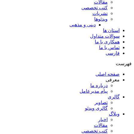
مقالات
کتب تخصصی
نشریات
ویدئوها
دینی و مذهبی
استان ها
سوالات متداول
همکاری با ما
تماس با ما
فارسی
فهرست
صفحه اصلی
معرفی
درباره ما
پیام مدیرعامل
گالری
تصاویر
گالری ویدئو
وبلاگ
اخبار
مقالات
کتب تخصصی