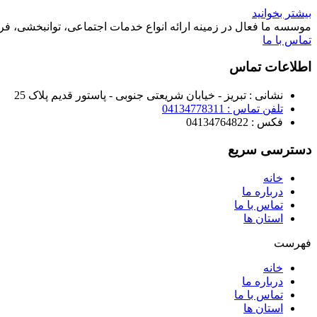
بیشتر بخوانید
موسسه ما فعال در زمینه ارائه انواع خدمات اجتماعی، توانبخشی، ف
تماس با ما
اطلاعات تماس
نشانی : تبریز - خیابان شریعتی جنوبی - پاستور قدیم پلاک 25
تلفن تماس : 04134778311
فکس : 04134764822
دسترسی سریع
خانه
درباره ما
تماس با ما
استان ها
فهرست
خانه
درباره ما
تماس با ما
استان ها