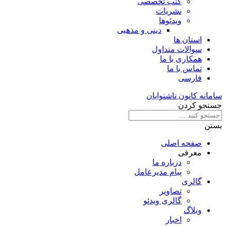
کتب تخصصی
نشریات
ویدئوها
دینی و مذهبی
استان ها
سوالات متداول
همکاری با ما
تماس با ما
فارسی
سامانه کانون ناشنوایان
جستجو کردن
بستن
صفحه اصلی
معرفی
درباره ما
پیام مدیرعامل
گالری
تصاویر
گالری ویدئو
وبلاگ
اخبار