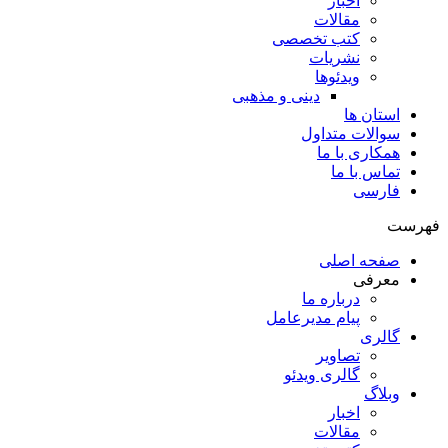
اخبار
مقالات
کتب تخصصی
نشریات
ویدئوها
دینی و مذهبی
استان ها
سوالات متداول
همکاری با ما
تماس با ما
فارسی
فهرست
صفحه اصلی
معرفی
درباره ما
پیام مدیرعامل
گالری
تصاویر
گالری ویدئو
وبلاگ
اخبار
مقالات