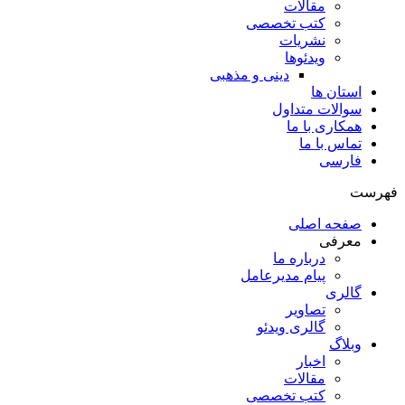
مقالات
کتب تخصصی
نشریات
ویدئوها
دینی و مذهبی
استان ها
سوالات متداول
همکاری با ما
تماس با ما
فارسی
فهرست
صفحه اصلی
معرفی
درباره ما
پیام مدیرعامل
گالری
تصاویر
گالری ویدئو
وبلاگ
اخبار
مقالات
کتب تخصصی