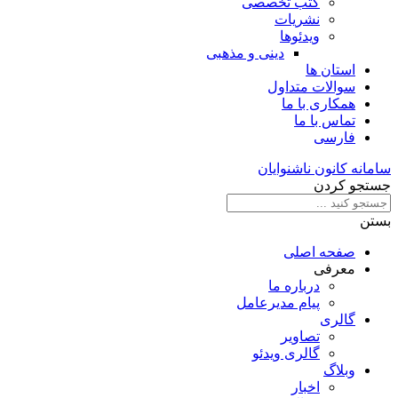
کتب تخصصی
نشریات
ویدئوها
دینی و مذهبی
استان ها
سوالات متداول
همکاری با ما
تماس با ما
فارسی
سامانه کانون ناشنوایان
جستجو کردن
بستن
صفحه اصلی
معرفی
درباره ما
پیام مدیرعامل
گالری
تصاویر
گالری ویدئو
وبلاگ
اخبار