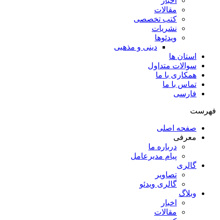
اخبار
مقالات
کتب تخصصی
نشریات
ویدئوها
دینی و مذهبی
استان ها
سوالات متداول
همکاری با ما
تماس با ما
فارسی
فهرست
صفحه اصلی
معرفی
درباره ما
پیام مدیرعامل
گالری
تصاویر
گالری ویدئو
وبلاگ
اخبار
مقالات