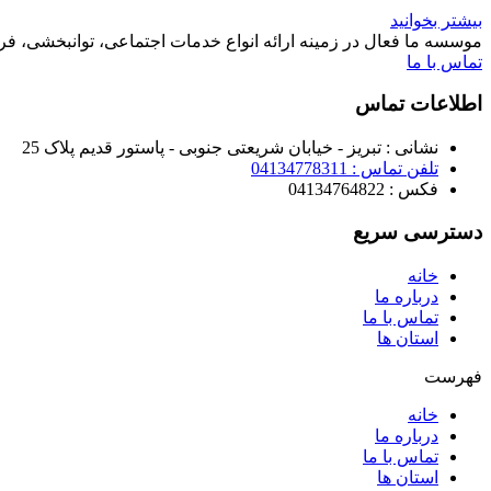
بیشتر بخوانید
موسسه ما فعال در زمینه ارائه انواع خدمات اجتماعی، توانبخشی، ف
تماس با ما
اطلاعات تماس
نشانی : تبریز - خیابان شریعتی جنوبی - پاستور قدیم پلاک 25
تلفن تماس : 04134778311
فکس : 04134764822
دسترسی سریع
خانه
درباره ما
تماس با ما
استان ها
فهرست
خانه
درباره ما
تماس با ما
استان ها