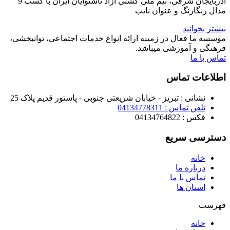
آذربایجان شرقی، تیم ملی کشتی آزاد ناشنوایان ایران با کسب 9
مدال رنگارنگ و عنوان نایب
بیشتر بخوانید
موسسه ما فعال در زمینه ارائه انواع خدمات اجتماعی، توانبخشی،
فرهنگی و آموزشی میباشد.
تماس با ما
اطلاعات تماس
نشانی : تبریز - خیابان شریعتی جنوبی - پاستور قدیم پلاک 25
تلفن تماس : 04134778311
فکس : 04134764822
دسترسی سریع
خانه
درباره ما
تماس با ما
استان ها
فهرست
خانه