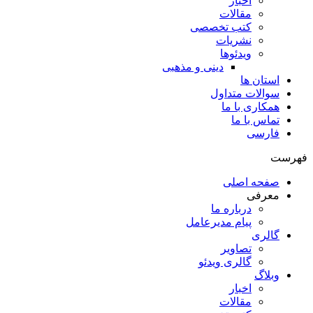
اخبار
مقالات
کتب تخصصی
نشریات
ویدئوها
دینی و مذهبی
استان ها
سوالات متداول
همکاری با ما
تماس با ما
فارسی
فهرست
صفحه اصلی
معرفی
درباره ما
پیام مدیرعامل
گالری
تصاویر
گالری ویدئو
وبلاگ
اخبار
مقالات