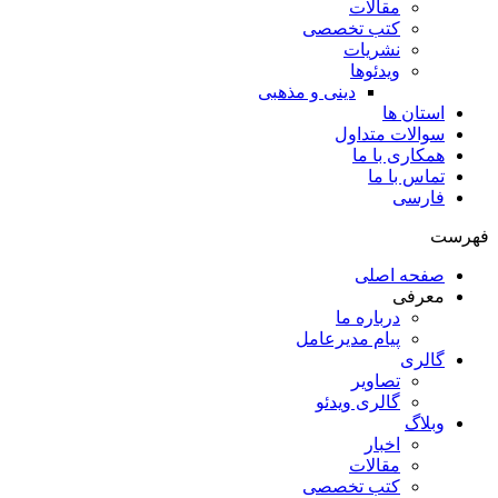
مقالات
کتب تخصصی
نشریات
ویدئوها
دینی و مذهبی
استان ها
سوالات متداول
همکاری با ما
تماس با ما
فارسی
فهرست
صفحه اصلی
معرفی
درباره ما
پیام مدیرعامل
گالری
تصاویر
گالری ویدئو
وبلاگ
اخبار
مقالات
کتب تخصصی