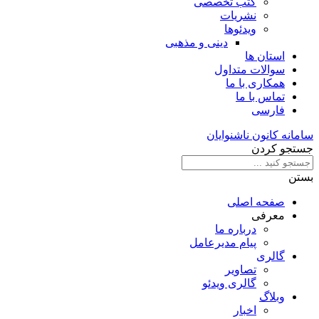
کتب تخصصی
نشریات
ویدئوها
دینی و مذهبی
استان ها
سوالات متداول
همکاری با ما
تماس با ما
فارسی
سامانه کانون ناشنوایان
جستجو کردن
بستن
صفحه اصلی
معرفی
درباره ما
پیام مدیرعامل
گالری
تصاویر
گالری ویدئو
وبلاگ
اخبار