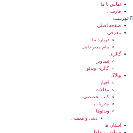
تماس با ما
فارسی
فهرست
صفحه اصلی
معرفی
درباره ما
پیام مدیرعامل
گالری
تصاویر
گالری ویدئو
وبلاگ
اخبار
مقالات
کتب تخصصی
نشریات
ویدئوها
دینی و مذهبی
استان ها
سوالات متداول