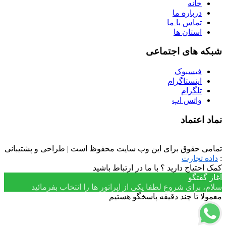
خانه
درباره ما
تماس با ما
استان ها
شبکه های اجتماعی
فیسبوک
اینستاگرام
تلگرام
واتس اپ
نماد اعتماد
تمامی حقوق برای این وب سایت محفوظ است | طراحی و پشتیبانی
:
داده تجارت
کمک احتیاج دارید ؟ با ما در ارتباط باشید
آغاز گفتگو
سلام، برای شروع لطفا یکی از اپراتور ها را انتخاب بفرمائید
معمولا تا چند دقیقه پاسخگو هستیم