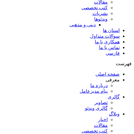
مقالات
کتب تخصصی
نشریات
ویدئوها
دینی و مذهبی
استان ها
سوالات متداول
همکاری با ما
تماس با ما
فارسی
فهرست
صفحه اصلی
معرفی
درباره ما
پیام مدیرعامل
گالری
تصاویر
گالری ویدئو
وبلاگ
اخبار
مقالات
کتب تخصصی