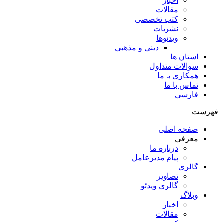
اخبار
مقالات
کتب تخصصی
نشریات
ویدئوها
دینی و مذهبی
استان ها
سوالات متداول
همکاری با ما
تماس با ما
فارسی
فهرست
صفحه اصلی
معرفی
درباره ما
پیام مدیرعامل
گالری
تصاویر
گالری ویدئو
وبلاگ
اخبار
مقالات