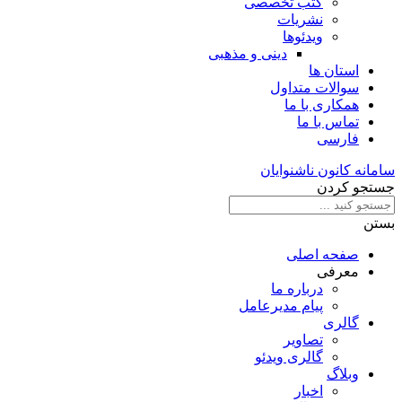
کتب تخصصی
نشریات
ویدئوها
دینی و مذهبی
استان ها
سوالات متداول
همکاری با ما
تماس با ما
فارسی
سامانه کانون ناشنوایان
جستجو کردن
بستن
صفحه اصلی
معرفی
درباره ما
پیام مدیرعامل
گالری
تصاویر
گالری ویدئو
وبلاگ
اخبار