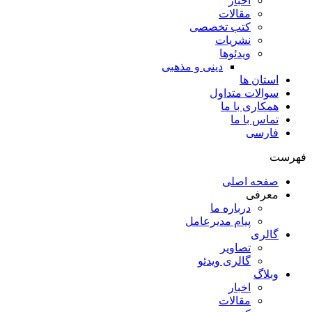
اخبار
مقالات
کتب تخصصی
نشریات
ویدئوها
دینی و مذهبی
استان ها
سوالات متداول
همکاری با ما
تماس با ما
فارسی
فهرست
صفحه اصلی
معرفی
درباره ما
پیام مدیرعامل
گالری
تصاویر
گالری ویدئو
وبلاگ
اخبار
مقالات