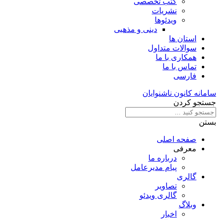
کتب تخصصی
نشریات
ویدئوها
دینی و مذهبی
استان ها
سوالات متداول
همکاری با ما
تماس با ما
فارسی
سامانه کانون ناشنوایان
جستجو کردن
بستن
صفحه اصلی
معرفی
درباره ما
پیام مدیرعامل
گالری
تصاویر
گالری ویدئو
وبلاگ
اخبار