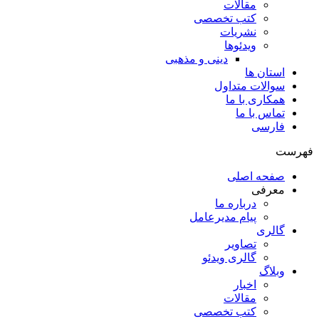
مقالات
کتب تخصصی
نشریات
ویدئوها
دینی و مذهبی
استان ها
سوالات متداول
همکاری با ما
تماس با ما
فارسی
فهرست
صفحه اصلی
معرفی
درباره ما
پیام مدیرعامل
گالری
تصاویر
گالری ویدئو
وبلاگ
اخبار
مقالات
کتب تخصصی