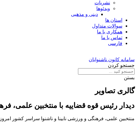
نشریات
ویدئوها
دینی و مذهبی
استان ها
سوالات متداول
همکاری با ما
تماس با ما
فارسی
سامانه کانون ناشنوایان
جستجو کردن
بستن
گالری تصاویر
دیدار رئیس قوه قضاییه با منتخبین علمی، فره
منتخبین علمی، فرهنگی و ورزشی نابینا و ناشنوا سراسر کشور امروز چهارشنبه (۲۷ مهر) با حجت‌الاسلام والمسلمین محسنی اژه‌ای رئیس قوه قضایی