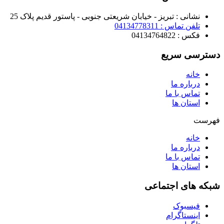
نشانی : تبریز - خیابان شریعتی جنوبی - پاستور قدیم پلاک 25
تلفن تماس : 04134778311
فکس : 04134764822
دسترسی سریع
خانه
درباره ما
تماس با ما
استان ها
فهرست
خانه
درباره ما
تماس با ما
استان ها
شبکه های اجتماعی
فیسبوک
اینستاگرام