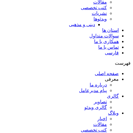
مقالات
کتب تخصصی
نشریات
ویدئوها
دینی و مذهبی
استان ها
سوالات متداول
همکاری با ما
تماس با ما
فارسی
فهرست
صفحه اصلی
معرفی
درباره ما
پیام مدیرعامل
گالری
تصاویر
گالری ویدئو
وبلاگ
اخبار
مقالات
کتب تخصصی