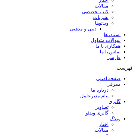
اخبار
مقالات
کتب تخصصی
نشریات
ویدئوها
دینی و مذهبی
استان ها
سوالات متداول
همکاری با ما
تماس با ما
فارسی
فهرست
صفحه اصلی
معرفی
درباره ما
پیام مدیرعامل
گالری
تصاویر
گالری ویدئو
وبلاگ
اخبار
مقالات