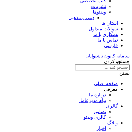
کتب تخصصی
نشریات
ویدئوها
دینی و مذهبی
استان ها
سوالات متداول
همکاری با ما
تماس با ما
فارسی
سامانه کانون ناشنوایان
جستجو کردن
بستن
صفحه اصلی
معرفی
درباره ما
پیام مدیرعامل
گالری
تصاویر
گالری ویدئو
وبلاگ
اخبار